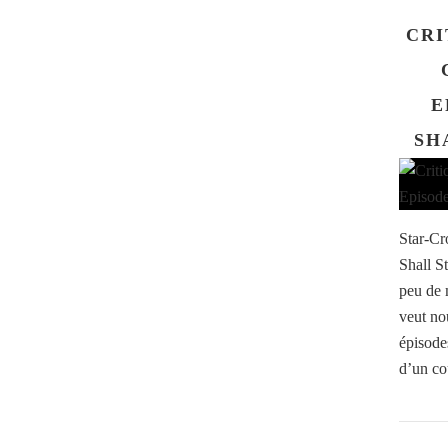
CRI
E
SH
Star-Cr
Shall S
peu de 
veut no
épisode
d’un co