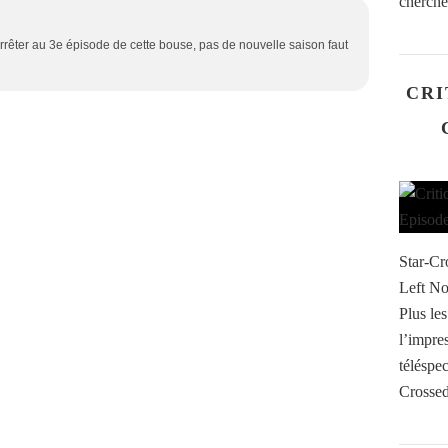
cherche
'arrêter au 3e épisode de cette bouse, pas de nouvelle saison faut
CRI
Star-Cr
Left No
Plus les
l’impres
téléspec
Crossed.