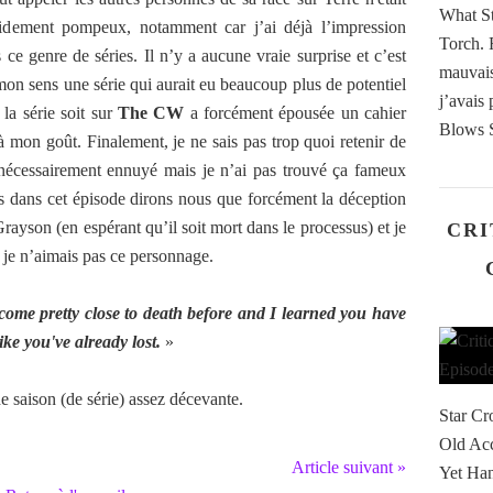
What St
pidement pompeux, notamment car j’ai déjà l’impression
Torch. 
ce genre de séries. Il n’y a aucune vraie surprise et c’est
mauvais
mon sens une série qui aurait eu beaucoup plus de potentiel
j’avais
 la série soit sur
The CW
a forcément épousée un cahier
Blows S
 mon goût. Finalement, je ne sais pas trop quoi retenir de
 nécessairement ennuyé mais je n’ai pas trouvé ça fameux
s dans cet épisode dirons nous que forcément la déception
Grayson (en espérant qu’il soit mort dans le processus) et je
CRI
t je n’aimais pas ce personnage.
come pretty close to death before and I learned you have
like you've already lost.
»
de saison (de série) assez décevante.
Star Cr
Old Ac
Article suivant »
Yet Han