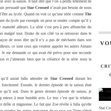
on avec la saison. Il faut dire que l’on a perdu tellement de
 suis persuadé que
Star Crossed
n’avait pas besoin de nous
 d’être au lycée. Quand on voit ce qu’une série comme
The
nant du lycée par exemple on peut se rendre compte qu’il y
 maturité ailleurs. La série s’est peu à peu affranchie du
ner malgré tout. Drake de son côté va se retrouver dans le
 façon de nous dire qu’il n’y a pas de méchants dans son
VO
lleurs, ce sont ceux qui veulent appeler les autres Atrians
e. Je me demande ce qui avait été prévu pour une seconde
ion et j’aimerais bien que la créatrice de la série nous la
CRI
qu’il aurait fallu attendre de
Star Crossed
durant les
 fonctionné. Ensuite, le dernier épisode de la saison était
te qu’il soit. Dans le genre dernier épisode de saison, je
p mieux à mon humble avis. Le truc c’est que la relation
ez drôle et mignonne. Le fait que Zoe révèle à Julia qu'elle
Star Cr
ut appeler les autres personnes de sa race sur Terre n'était