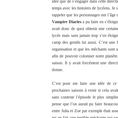
idée que de s’engager dans cette directi
temps avec les histoires de lycéens. Je
rappeler que les personnages ont l’âge
Vampire Diaries
a pu faire en s’éloig
avait donc de quoi obtenir une certaine
lycée mais sans jamais trop s’en éloig
camp des gentils lui aussi. C’est une
organisation et que les méchants sont ai
afin de pouvoir coloniser notre planèt
saison. Il y avait forcément une direct
donne.
C’est pour me faire une idée de ce 
prochaines saisons à venir si cela avait
sans conteste l’épisode le plus simplis
pense que l’on aurait pu faire beaucou
entre Julia et Zoe par exemple était ass
est en fait une terrible méchante qui ve