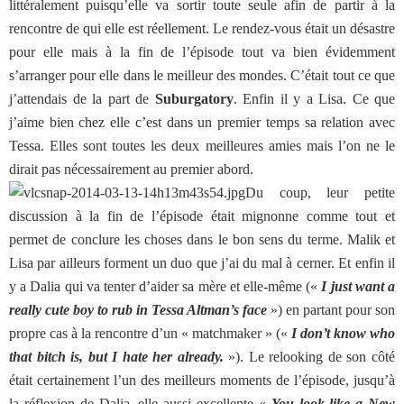
littéralement puisqu’elle va sortir toute seule afin de partir à la
rencontre de qui elle est réellement. Le rendez-vous était un désastre
pour elle mais à la fin de l’épisode tout va bien évidemment
s’arranger pour elle dans le meilleur des mondes. C’était tout ce que
j’attendais de la part de
Suburgatory
. Enfin il y a Lisa. Ce que
j’aime bien chez elle c’est dans un premier temps sa relation avec
Tessa. Elles sont toutes les deux meilleures amies mais l’on ne le
dirait pas nécessairement au premier abord.
Du coup, leur petite
discussion à la fin de l’épisode était mignonne comme tout et
permet de conclure les choses dans le bon sens du terme. Malik et
Lisa par ailleurs forment un duo que j’ai du mal à cerner. Et enfin il
y a Dalia qui va tenter d’aider sa mère et elle-même («
I just want a
really cute boy to rub in Tessa Altman’s face
») en partant pour son
propre cas à la rencontre d’un « matchmaker » («
I don’t know who
that bitch is, but I hate her already.
»). Le relooking de son côté
était certainement l’un des meilleurs moments de l’épisode, jusqu’à
la réflexion de Dalia, elle aussi excellente «
You look like a New