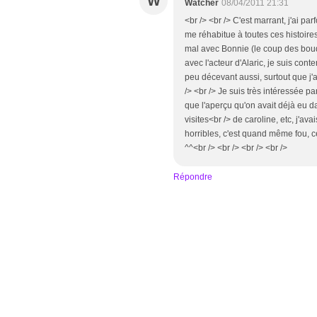
W
Watcher
08/04/2011 21:31
<br /> <br /> C'est marrant, j'ai pa
me réhabitue à toutes ces histoires
mal avec Bonnie (le coup des bouqui
avec l'acteur d'Alaric, je suis conte
peu décevant aussi, surtout que j'
/> <br /> Je suis très intéressée 
que l'aperçu qu'on avait déjà eu d
visites<br /> de caroline, etc, j'av
horribles, c'est quand même fou, c
^^<br /> <br /> <br /> <br />
Répondre