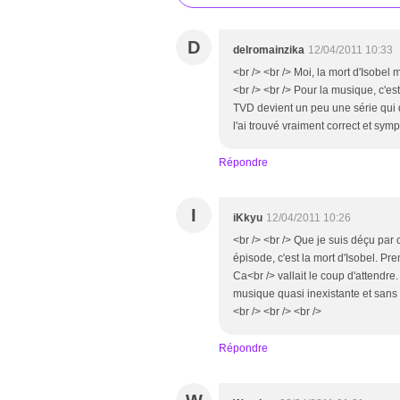
D
delromainzika
12/04/2011 10:33
<br /> <br /> Moi, la mort d'Isobel m
<br /> <br /> Pour la musique, c'es
TVD devient un peu une série qui d
l'ai trouvé vraiment correct et symp
Répondre
I
iKkyu
12/04/2011 10:26
<br /> <br /> Que je suis déçu par 
épisode, c'est la mort d'Isobel. Prem
Ca<br /> vallait le coup d'attendr
musique quasi inexistante et sans
<br /> <br /> <br />
Répondre