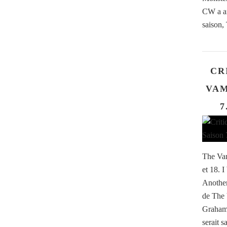
CW a an
saison,
CR
VAM
7
The Vam
et 18. 
Another
de The 
Graham 
serait s