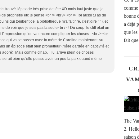
comme T
rfois trouvé l'épisode très prise de tête XD mais faut juste que je
 de prophétie etc je pense.<br /> <br /> <br /> Toi aussi tu as du
bonne d
ns qui tombent de la bibliothèque m'a fait rire, c'est dire ^^), et
a déjà p
nte de voir que je suis pas la seule<br /> ! Du coup, le cliff était un
que les 
ai l'impression qu'on va encore compliquer les choses...<br /> <br
fait que 
par ce qui va se passer avec la mère de Caroline maintenant, vu
ans un épisode était bien prometteur (mère gardée en captivité et
ais adoré). Mais comme d'hab, il lui arrive plein de choses
e serait bien qu'elle puisse avoir un peu la paix quand même
CR
VAM
The Vam
2. Hell
saison 