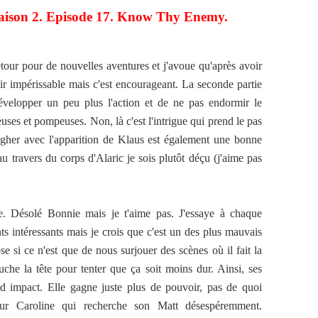
Saison 2. Episode 17. Know Thy Enemy.
etour pour de nouvelles aventures et j'avoue qu'après avoir
ir impérissable mais c'est encourageant. La seconde partie
évelopper un peu plus l'action et de ne pas endormir le
uses et pompeuses. Non, là c'est l'intrigue qui prend le pas
angher avec l'apparition de Klaus est également une bonne
 au travers du corps d'Alaric je sois plutôt déçu (j'aime pas
re. Désolé Bonnie mais je t'aime pas. J'essaye à chaque
ts intéressants mais je crois que c'est un des plus mauvais
e si ce n'est que de nous surjouer des scènes où il fait la
ouche la tête pour tenter que ça soit moins dur. Ainsi, ses
nd impact. Elle gagne juste plus de pouvoir, pas de quoi
our Caroline qui recherche son Matt désespéremment.