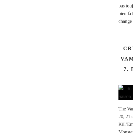
pas touj
bien là
change 
CR
VAM
7. 
The Vam
20, 21 
Kill’Em
Monste