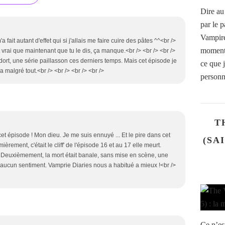
Dire au
par le p
Vampire
'a fait autant d'effet qui si j'allais me faire cuire des pâtes ^^<br />
moment,
t vrai que maintenant que tu le dis, ça manque.<br /> <br /> <br />
ort, une série paillasson ces derniers temps. Mais cet épisode je
ce que j
a malgré tout.<br /> <br /> <br /> <br />
personn
T
cet épisode ! Mon dieu. Je me suis ennuyé ... Et le pire dans cet
(SA
ièrement, c'était le cliff' de l'épisode 16 et au 17 elle meurt.
e. Deuxièmement, la mort était banale, sans mise en scène, une
 aucun sentiment. Vamprie Diaries nous a habitué a mieux !<br />
Ce n’est