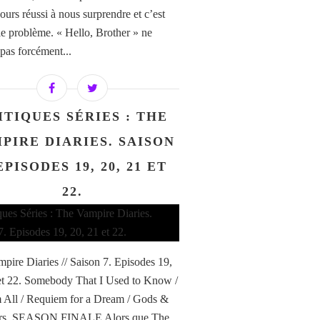
ours réussi à nous surprendre et c’est
 le problème. « Hello, Brother » ne
pas forcément...
ITIQUES SÉRIES : THE
PIRE DIARIES. SAISON
EPISODES 19, 20, 21 ET
22.
pire Diaries // Saison 7. Episodes 19,
et 22. Somebody That I Used to Know /
 All / Requiem for a Dream / Gods &
rs. SEASON FINALE Alors que The