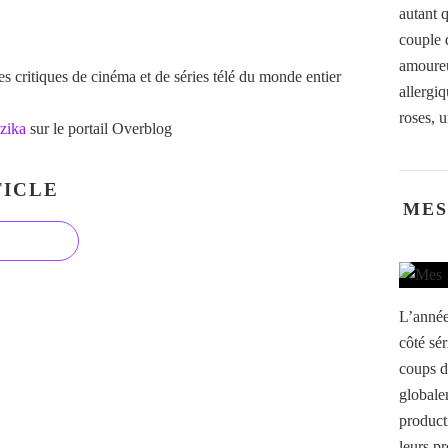
autant 
couple 
amoureu
 critiques de cinéma et de séries télé du monde entier
allergi
roses, u
zika
sur le portail Overblog
ICLE
MES
L’année
côté sér
coups d
globale
product
leurs pr