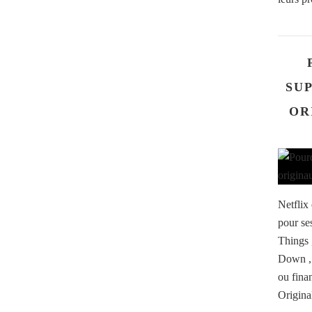
SU
OR
Netflix
pour se
Things 
Down , 
ou fina
Origina