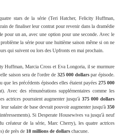
uatre stars de la série (Teri Hatcher, Felicity Huffman,
ain de finaliser leur contrat pour revenir dans la dramédie
ble pour un an, avec une option pour une seconde. Avec le
problème la série pour une huitième saison même si on ne
jours qui suivent ou lors des Upfronts en mai prochain.
ity Huffman, Marcia Cross et Eva Longoria, il se murmure
elle saison sera de l'ordre de
325 000 dollars
par épisode.
 vu que les précédents épisodes elles étaient payées
275 000
ent). Avec des rémunérations supplémentaires comme les
des actrices pourraient augmenter jusqu'à
375 000 dollars
r, leur salaire de base devrait pouvoir augmenter jusqu'à
350
intéressements). Si Desperate Housewives va jusqu'à neuf
du créateur de la série, Marc Cherry), les quatre actrices
us) de près de
18 millions de dollars
chacune.