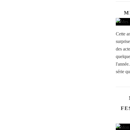
M
Cette a
surpris
des act
quelque
l'année
série qu
FE