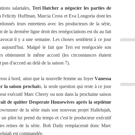
ions salariales,
Teri Hatcher a négocier les parties de
 Felicity Huffman, Marcia Cross et Eva Longoria dont les
rdonnés leurs entretiens avec les producteurs de la série,
 de la dernière ligne droit des renégociations est du au fait
vocat il y a une semaine. Les choses semblent à ce jour
ès aujourd'hui. Malgré le fait que Teri est renégociée son
ces obtiennent le même accord (les circonstances étaient
t pas d'accord au delà de la saison 7).
oss à bord, ainsi que la nouvelle femme au foyer
Vanessa
r la saison prochai
n, la seule question qui reste à ce jour
ucteur exécutif Marc Cherry ou non dans la prochaine saison
oyait de quitter Desperate Housewives après la septième
showrunner de la série mais son nouveau projet Hallelujah,
 pilot lui prend du temps et c'est le producteur exécutif
es reines de la série. Bob Daily remplacerait donc Marc
allelujah est commandée.