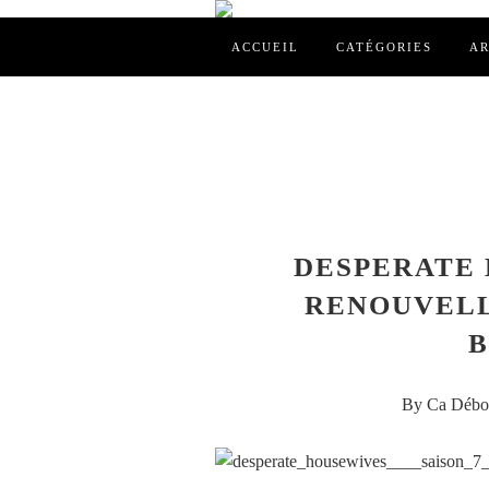
ACCUEIL
CATÉGORIES
AR
DESPERATE 
RENOUVELL
By Ca Débor