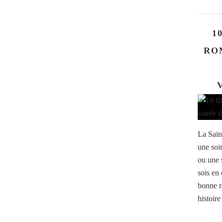
1
RO
La Saint
une soi
ou une s
sois en 
bonne r
histoire