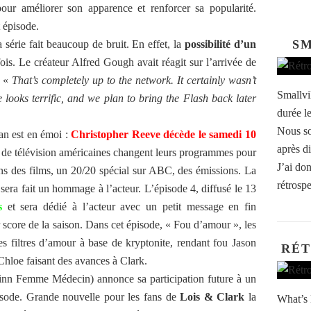
pour améliorer son apparence et renforcer sa popularité.
 épisode.
SM
 série fait beaucoup de bruit. En effet, la
possibilité d’un
is. Le créateur Alfred Gough avait réagit sur l’arrivée de
 «
That’s completely up to the network. It certainly wasn’t
Smallvil
 looks terrific, and we plan to bring the Flash back later
durée le
Nous so
an est en émoi :
Christopher Reeve décède le samedi 10
après d
de télévision américaines changent leurs programmes pour
J’ai don
ons des films, un 20/20 spécial sur ABC, des émissions. La
rétrosp
era fait un hommage à l’acteur. L’épisode 4, diffusé le 13
s
et sera dédié à l’acteur avec un petit message en fin
ur score de la saison. Dans cet épisode, « Fou d’amour », les
es filtres d’amour à base de kryptonite, rendant fou Jason
RÉT
hloe faisant des avances à Clark.
nn Femme Médecin) annonce sa participation future à un
pisode. Grande nouvelle pour les fans de
Lois & Clark
la
What’s 