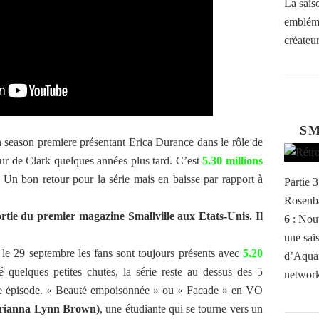
La sais
embléma
créateur
SM
n season premiere présentant Erica Durance dans le rôle de
œur de Clark quelques années plus tard. C’est
5.30 millions
 Un bon retour pour la série mais en baisse par rapport à
Partie 3
Rosenba
rtie du premier magazine Smallville aux Etats-Unis. Il
6 : Nou
une sai
le 29 septembre les fans sont toujours présents avec
5.20
d’Aqua
é quelques petites chutes, la série reste au dessus des 5
network
ème épisode. « Beauté empoisonnée » ou « Facade » en VO
rianna Lynn Brown)
, une étudiante qui se tourne vers un