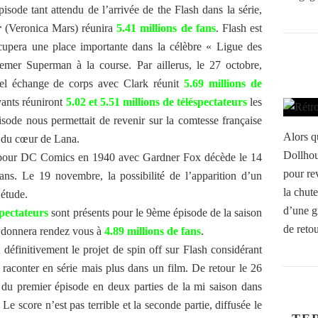
sode tant attendu de l’arrivée de the Flash dans la série,
r
(Veronica Mars) réunira
5.41 millions de fans
. Flash est
cupera une place importante dans la célèbre « Ligue des
 semer Superman à la course. Par aillerus, le 27 octobre,
nel échange de corps avec Clark réunit
5.69 millions de
ants réuniront
5.02 et 5.51 millions de téléspectateurs
les
ode nous permettait de revenir sur la comtesse française
Alors q
 du cœur de Lana.
Dollhou
h pour DC Comics en 1940 avec Gardner Fox décède le 14
pour re
ns. Le 19 novembre, la possibilité de l’apparition d’un
la chute
’étude.
d’une g
spectateurs
sont présents pour le 9ème épisode de la saison
de retou
e donnera rendez vous à
4.89 millions de fans
.
 définitivement le projet de spin off sur Flash considérant
 raconter en série mais plus dans un film. De retour le 26
e du premier épisode en deux parties de la mi saison dans
. Le score n’est pas terrible et la seconde partie, diffusée le