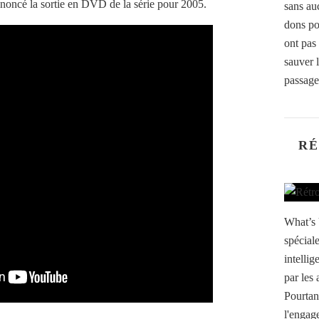
annoncé la sortie en DVD de la série pour 2005.
sans au
dons po
ont pas
sauver 
passage 
RÉ
What’s 
spéciale
intellig
par les 
Pourtan
l'engage