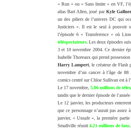
« Run » ou « Sans limite » en VF, l’épi
alias Bart Allen, joué par
Kyle Gallne
un des piliers de l’univers DC qui oc
Justiciers ». Il est le seul à pouvoir
l’épisode 6 « Transference » où Lio
téléspectateurs.
Les deux épisodes suiv
3 et 10 novembre 2004. Ce dernier épis
Isabelle Thoreaux qui prend possession
Harry Lampert
, le créateur de Flas
novembre d’un cancer à l’âge de 88 a
comics centré sur Chloe Sullivan est à l
Le 17 novembre,
5.06 millions de télé
tandis que le dernier épisode de l’anné
Le 12 janvier, les producteurs enterrent
que ce personnage n’aurait pas assez à
janvier, « Unsafe », la première parti
Smallville réunit
4.21 millions de fans