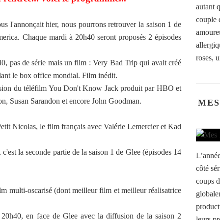
autant 
couple 
s l'annonçait hier, nous pourrons retrouver la saison 1 de
amoureu
America. Chaque mardi à 20h40 seront proposés 2 épisodes
allergi
roses, u
0, pas de série mais un film : Very Bad Trip qui avait créé
lant le box office mondial. Film inédit.
usion du téléfilm You Don't Know Jack produit par HBO et
ton, Susan Sarandon et encore John Goodman.
MES
tit Nicolas, le film français avec Valérie Lemercier et Kad
'est la seconde partie de la saison 1 de Glee (épisodes 14
L’année
côté sér
coups d
m multi-oscarisé (dont meilleur film et meilleur réalisatrice
globale
product
20h40, en face de Glee avec la diffusion de la saison 2
leurs pr