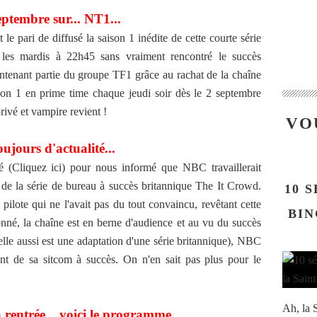
eptembre sur... NT1...
t le pari de diffusé la saison 1 inédite de cette courte série
les mardis à 22h45 sans vraiment rencontré le succès
tenant partie du groupe TF1 grâce au rachat de la chaîne
aison 1 en prime time chaque jeudi soir dès le 2 septembre
privé et vampire revient !
VO
ujours d'actualité...
é (Cliquez ici) pour nous informé que NBC travaillerait
 de la série de bureau à succès britannique The It Crowd.
10 
pilote qui ne l'avait pas du tout convaincu, revêtant cette
BIN
onné, la chaîne est en berne d'audience et au vu du succès
elle aussi est une adaptation d'une série britannique), NBC
ant de sa sitcom à succès. On n'en sait pas plus pour le
Ah, la S
rentrée... voici le programme...