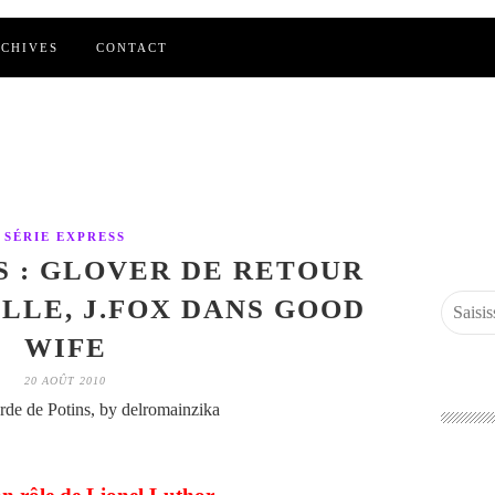
CHIVES
CONTACT
SÉRIE EXPRESS
S : GLOVER DE RETOUR
LLE, J.FOX DANS GOOD
WIFE
20 AOÛT 2010
de de Potins, by delromainzika