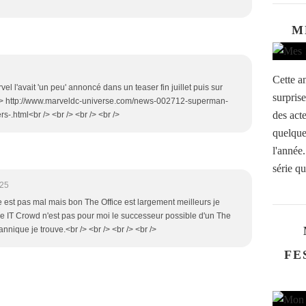
M
Cette a
el l'avait 'un peu' annoncé dans un teaser fin juillet puis sur
surpris
br /> http://www.marveldc-universe.com/news-002712-superman-
des act
s-.html<br /> <br /> <br /> <br />
quelque
l'année
série qu
:25
ue est pas mal mais bon The Office est largement meilleurs je
The IT Crowd n'est pas pour moi le successeur possible d'un The
annique je trouve.<br /> <br /> <br /> <br />
FE