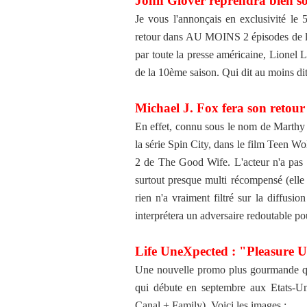
John Glover reprendra bien son
Je vous l'annonçais en exclusivité le 
retour dans AU MOINS 2 épisodes de la 
par toute la presse américaine, Lionel 
de la 10ème saison. Qui dit au moins dit 
Michael J. Fox fera son retour 
En effet, connu sous le nom de Marthy 
la série Spin City, dans le film Teen Wol
2 de The Good Wife. L'acteur n'a pas ch
surtout presque multi récompensé (elle
rien n'a vraiment filtré sur la diffusio
interprétera un adversaire redoutable pou
Life UneXpected : "Pleasure U
Une nouvelle promo plus gourmande que
qui débute en septembre aux Etats-Un
Canal + Family). Voici les images :