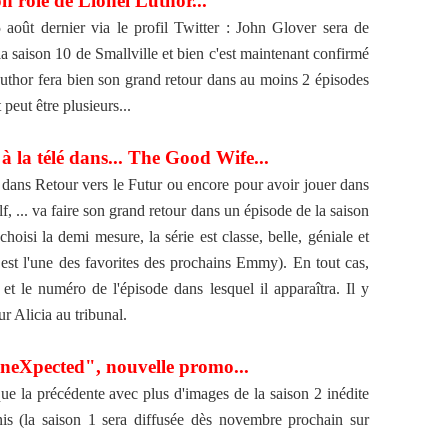
 rôle de Lionel Luthor...
5 août dernier via le profil Twitter : John Glover sera de
saison 10 de Smallville et bien c'est maintenant confirmé
Luthor fera bien son grand retour dans au moins 2 épisodes
peut être plusieurs...
à la télé dans... The Good Wife...
dans Retour vers le Futur ou encore pour avoir jouer dans
f, ... va faire son grand retour dans un épisode de la saison
oisi la demi mesure, la série est classe, belle, géniale et
 est l'une des favorites des prochains Emmy). En tout cas,
n et le numéro de l'épisode dans lesquel il apparaîtra. Il y
r Alicia au tribunal.
neXpected", nouvelle promo...
 la précédente avec plus d'images de la saison 2 inédite
is (la saison 1 sera diffusée dès novembre prochain sur