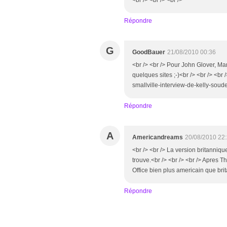
<br /> <br /> <br />
Répondre
G
GoodBauer
21/08/2010 00:36
<br /> <br /> Pour John Glover, Marv
quelques sites ;-)<br /> <br /> <
smallville-interview-de-kelly-souder
Répondre
A
Americandreams
20/08/2010 22
<br /> <br /> La version britanniq
trouve.<br /> <br /> <br /> Apres 
Office bien plus americain que brit
Répondre