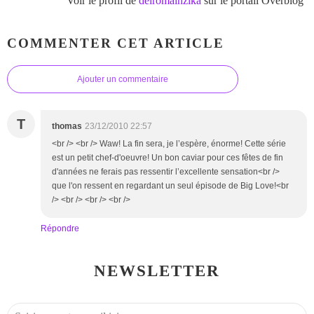
Voir le profil de
delromainzika
sur le portail Overblog
COMMENTER CET ARTICLE
Ajouter un commentaire
T
thomas
23/12/2010 22:57
<br /> <br /> Waw! La fin sera, je l’espère, énorme! Cette série
est un petit chef-d'oeuvre! Un bon caviar pour ces fêtes de fin
d'années ne ferais pas ressentir l’excellente sensation<br />
que l'on ressent en regardant un seul épisode de Big Love!<br
/> <br /> <br /> <br />
Répondre
NEWSLETTER