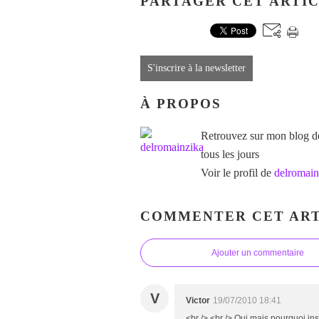
PARTAGER CET ARTI
S'inscrire à la newsletter
À PROPOS
Retrouvez sur mon blog des
tous les jours
Voir le profil de
delromain
COMMENTER CET ART
Ajouter un commentaire
V
Victor
19/07/2010 18:41
<br /> <br /> Oui mais pourquoi ins