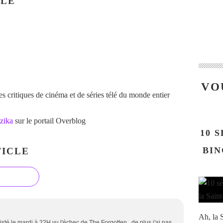
CLE
VO
 critiques de cinéma et de séries télé du monde entier
zika
sur le portail Overblog
10 
BIN
ICLE
Ah, la S
isté le mardi à 22H vu l'échec de The Forgotten , de plus j'ai pas