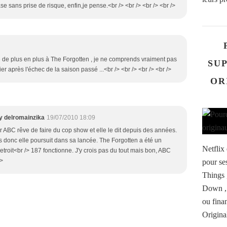
e sans prise de risque, enfin,je pense.<br /> <br /> <br /> <br />
e de plus en plus à The Forgotten , je ne comprends vraiment pas
SU
er après l'échec de la saison passé ...<br /> <br /> <br /> <br />
OR
y delromainzika
19/07/2010 18:09
r ABC rêve de faire du cop show et elle le dit depuis des années.
 donc elle poursuit dans sa lancée. The Forgotten a été un
Netflix
roit<br /> 187 fonctionne. J'y crois pas du tout mais bon, ABC
/>
pour se
Things 
Down , 
ou fina
Origina