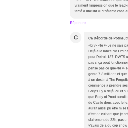
vraiment l'impression que le lea
tenté a une<br /> différente case alo
Répondre
C
Ca Déborde de Potins, b
<br /> <br /> Je ne sais 
Déjà elle lance No Ordina
pour Detroit 187, DWTS a
pas si ça peut fonctionne
pense pas ce que<br /> soi
genre 7-8 millions et que 
à un destin à The Forgott
commence à prendre ses a
Grey's il y a déjà PP et p
que Body of Proof aurait e
de Castle donc avec le le
aurait aussi pu être mise 
d'échec cuisant que je pré
clairement du 22h, pas un
y'avais déjà du cop show en