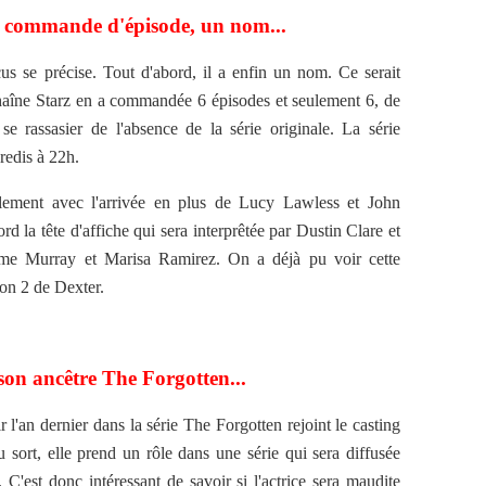
g, commande d'épisode, un nom...
cus se précise. Tout d'abord, il a enfin un nom. Ce serait
haîne Starz en a commandée 6 épisodes et seulement 6, de
se rassasier de l'absence de la série originale. La série
redis à 22h.
galement avec l'arrivée en plus de Lucy Lawless et John
d la tête d'affiche qui sera interprêtée par Dustin Clare et
ime Murray et Marisa Ramirez. On a déjà pu voir cette
son 2 de Dexter.
 son ancêtre The Forgotten...
 l'an dernier dans la série The Forgotten rejoint le casting
u sort, elle prend un rôle dans une série qui sera diffusée
'est donc intéressant de savoir si l'actrice sera maudite