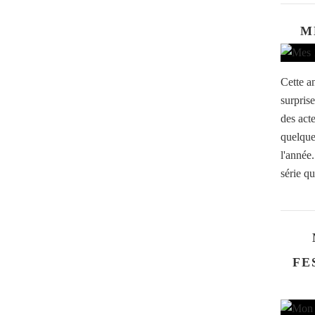
M
Cette a
surpris
des act
quelque
l'année
série qu
FE