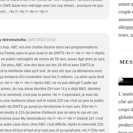
autant 
d-in DWS fasse bon ménage avec les cop shows , pourquoi ne pas
couple 
rs ...<br /> <br /> <br /> <br />
amoureu
allergi
roses, u
y delromainzika
19/07/2010 18:52
pas trop. ABC est une chaîne bizarre dans ses programmations.
ry Family sans le gros lead-in de DWTS.<br /> <br /> <br /> Après
 un public ménagère de moins de 50 ans, assez âgé donc je sais
MES
r. De plus, ABC vise des taux sur les 18-49 et avec DWTS je
t la meilleure idée qu'il soit. Je suis sûr que ca démarrera avec
ça tombera d'ici novembre sous les 5 millions. La série aura droit
en.<br /> <br /> <br /> Après ABC ne va pas délogé Castle qui
rmes, du cop show derrière DH non ! il y a déjà B&S, derrière
L’année
uis le vendredi, c'est pas la peine.<br /> Cependant, je suis sûr
u une meilleure place soit le mardi 22h car c'est un peu le public
côté sér
adin de DWTS ça aurait pu fonctionner à mon avis. Elle<br />
coups d
les jeudis à 21h (je pense d'ailleurs que ce sera le cas en cas
globale
conise pour My Generation).<br /> <br /> <br /> Detroit 187 c'est
product
e autre case donc chez ABC c'est difficile. Après le mercredi 22h,
 face et tout et tout et je sais pas si ça aurait pris.<br /> Elle met
leurs pr