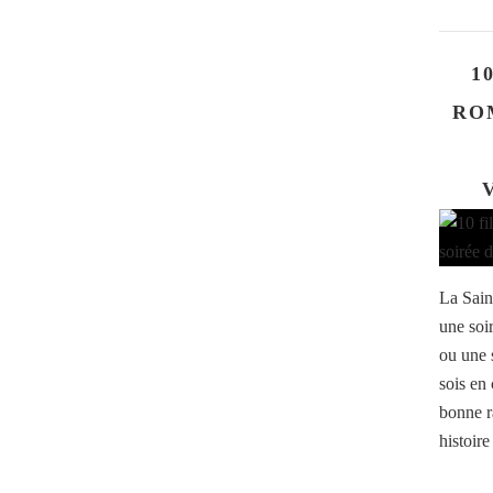
1
RO
La Saint
une soi
ou une s
sois en 
bonne r
histoire