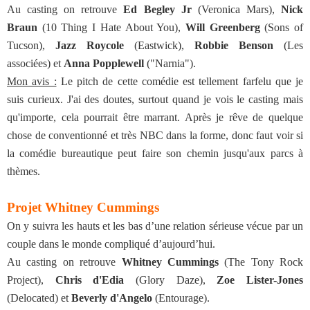
Au casting on retrouve
Ed Begley Jr
(Veronica Mars),
Nick
Braun
(10 Thing I Hate About You),
Will Greenberg
(Sons of
Tucson),
Jazz Roycole
(Eastwick),
Robbie Benson
(Les
associées) et
Anna Popplewell
("Narnia").
Mon avis :
Le pitch de cette comédie est tellement farfelu que je
suis curieux. J'ai des doutes, surtout quand je vois le casting mais
qu'importe, cela pourrait être marrant. Après je rêve de quelque
chose de conventionné et très NBC dans la forme, donc faut voir si
la comédie bureautique peut faire son chemin jusqu'aux parcs à
thèmes.
Projet Whitney Cummings
On y suivra les hauts et les bas d’une relation sérieuse vécue par un
couple dans le monde compliqué d’aujourd’hui.
Au casting on retrouve
Whitney Cummings
(The Tony Rock
Project),
Chris d'Edia
(Glory Daze),
Zoe Lister-Jones
(Delocated) et
Beverly d'Angelo
(Entourage).