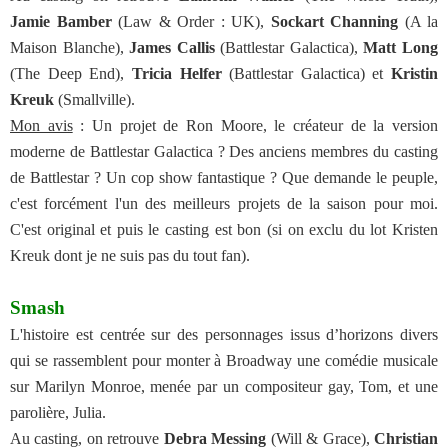
Jamie Bamber
(Law & Order : UK),
Sockart Channing
(A la
Maison Blanche),
James Callis
(Battlestar Galactica),
Matt Long
(The Deep End),
Tricia Helfer
(Battlestar Galactica) et
Kristin
Kreuk
(Smallville).
Mon avis
: Un projet de Ron Moore, le créateur de la version
moderne de Battlestar Galactica ? Des anciens membres du casting
de Battlestar ? Un cop show fantastique ? Que demande le peuple,
c'est forcément l'un des meilleurs projets de la saison pour moi.
C'est original et puis le casting est bon (si on exclu du lot Kristen
Kreuk dont je ne suis pas du tout fan).
Smash
L'histoire est centrée sur des personnages issus d’horizons divers
qui se rassemblent pour monter à Broadway une comédie musicale
sur Marilyn Monroe, menée par un compositeur gay, Tom, et une
parolière, Julia.
Au casting, on retrouve
Debra Messing
(Will & Grace),
Christian