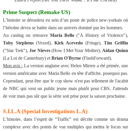
Prime Suspect (Remake US)
L’histoire se déroulera eu sein d’un poste de police new-yorkais où
l’héroïne devra se battre dans un univers dominé par les hommes.
Au casting on retrouve
Maria Bello
("A History of Violence"),
Toby Stephens
(Vexed),
Kirk Acevedo
(Fringe),
Tim Griffin
("Star Trek"),
Joe Nieves
(How I Met Your Mother),
Aidan Quinn
(La Loi de Canterbury) et
Brian O'Byrne
(FlashForward).
Mon avis :
La version anglaise avec Helen Mirren a été primée, une
version américaine avec Maria Bello en tête d'affiche, pourquoi pas.
Cependant, peut être que le cop show n'est pas tellement de l'acabit
de NBC qui veut un public jeune mais plutôt pour CBS. J'attends
de voir mais pas sûr que la série soit prise pour la saison prochaine.
S.I.L.A (Special Investigations L.A)
L’histoire, dans l’esprit de “Traffic” est décrite comme un drama
complexe avec des points de vue multiples qui mettra le focus sur