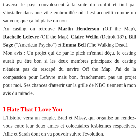
traverse le pays convalescent à la suite du conflit et finit par
s’installer dans une ville embrouillée où il est accueilli comme un
sauveur, que ça lui plaise ou non.
Au casting on retrouve
Martin Henderson
(Off the Map),
Rachelle Lefevre
(Off the Map),
Claire Wellin
(Detroit 187),
Bill
Sage
("American Psycho") et
Emma Bell
(The Walking Dead).
Mon avis :
Un projet qui de par le pitch m'ennui déçu, le casting
aurait pu être bon si les deux membres principaux du casting
n'étaient pas du rescapé du navire Off the Map. J'ai de la
compassion pour Lefevre mais bon, franchement, pas un projet
pour moi. Ses chances d'atterrir sur la grille de NBC tiennent à mon
avis du miracle.
I Hate That I Love You
L'histoire verra un couple, Brad et Missy, qui organise un rendez-
vous entre leur deux amies et colocataires lesbiennes respectives,
Allie et Sarah dont on va pouvoir suivre l'évolution.