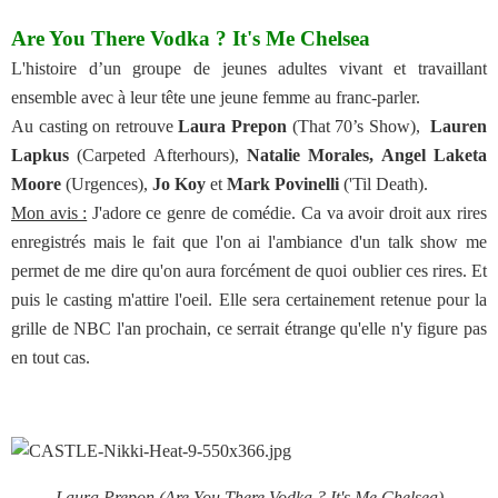
Are You There Vodka ? It's Me Chelsea
L'histoire d’un groupe de jeunes adultes vivant et travaillant
ensemble avec à leur tête une jeune femme au franc-parler.
Au casting on retrouve
Laura Prepon
(That 70’s Show),
Lauren
Lapkus
(Carpeted Afterhours),
Natalie Morales, Angel Laketa
Moore
(Urgences),
Jo Koy
et
Mark Povinelli
('Til Death).
Mon avis :
J'adore ce genre de comédie. Ca va avoir droit aux rires
enregistrés mais le fait que l'on ai l'ambiance d'un talk show me
permet de me dire qu'on aura forcément de quoi oublier ces rires. Et
puis le casting m'attire l'oeil. Elle sera certainement retenue pour la
grille de NBC l'an prochain, ce serrait étrange qu'elle n'y figure pas
en tout cas.
Laura Prepon (Are You There Vodka ? It's Me Chelsea)