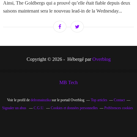
Ainsi, The Goldbergs qui a prouvé qu’elle était fiable depuis deux
saisons maintenant sera le nouveau lead-in de la Wednesday...
Copyright © 2026 - Hébergé par
Overblog
MB Tech
Voir le profil de
delromainzika
sur le portail Overblog
Top articles
Contact
Signaler un abus
C.G.U.
Cookies et données personnelles
Préférences cookies