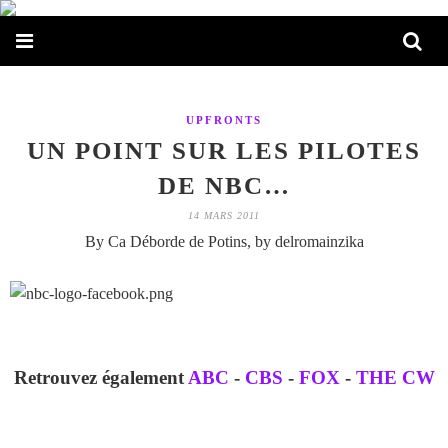
UPFRONTS
UN POINT SUR LES PILOTES
DE NBC…
14 MARS 2011
By Ca Déborde de Potins, by delromainzika
Retrouvez également
ABC
-
CBS
-
FOX
-
THE CW