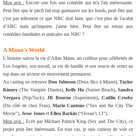
Mon avis :
Encore une fois une comédie qui m'a l'air intéressante.
Peut être que le pitch fait trop guimauve sur les bords, peut être que
c'est pas tellement ce que NBC doit faire, que c'est plus de l'acabit
d'ABC mais qu'importe, j'aime bien. Peut être un retour aux
comédies familiales et amicales sur NBC ?
A Mann's World
L’histoire suivra la vie d’Allan Mann, un coiffeur pour célébrités de
Los Angeles, son travail, sa vie de famille et son soucis de rester au
top dans un secteur en mouvement permanent.
Au casting on retrouve
Don Johnson
(Deux flics à Miami),
Taylor
Kinney
(The Vampire Diaries),
Kelly Hu
(Sunset Beach),
Sandra
Vergara
(Nip/Tuck),
JR Bourne
(Superstorm),
Caitlin Crosby
(Du côté de chez Fran),
Mario Cantone
("Sex and the City The
Movie"),
Jesse Jones
et
Ellen Barkin
(“Ocean’s 13”).
Mon avis :
Ecrit par Michael Patrick King (Sex and The City), ce
projet peut être intéressant. En tout cas, je suis curieux de voir ce