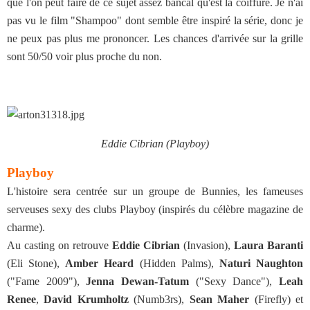
que l'on peut faire de ce sujet assez bancal qu'est la coiffure. Je n'ai
pas vu le film "Shampoo" dont semble être inspiré la série, donc je
ne peux pas plus me prononcer. Les chances d'arrivée sur la grille
sont 50/50 voir plus proche du non.
Eddie Cibrian (Playboy)
Playboy
L'histoire sera centrée sur un groupe de Bunnies, les fameuses
serveuses sexy des clubs Playboy (inspirés du célèbre magazine de
charme).
Au casting on retrouve
Eddie Cibrian
(Invasion),
Laura Baranti
(Eli Stone),
Amber Heard
(Hidden Palms),
Naturi Naughton
("Fame 2009"),
Jenna Dewan-Tatum
("Sexy Dance"),
Leah
Renee
,
David Krumholtz
(Numb3rs),
Sean Maher
(Firefly) et