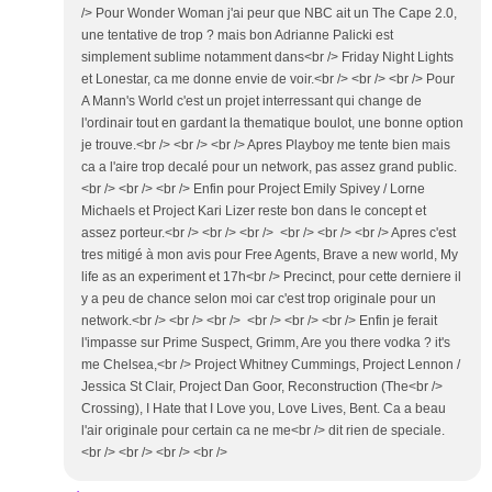
/> Pour Wonder Woman j'ai peur que NBC ait un The Cape 2.0,
une tentative de trop ? mais bon Adrianne Palicki est
simplement sublime notamment dans<br /> Friday Night Lights
et Lonestar, ca me donne envie de voir.<br /> <br /> <br /> Pour
A Mann's World c'est un projet interressant qui change de
l'ordinair tout en gardant la thematique boulot, une bonne option
je trouve.<br /> <br /> <br /> Apres Playboy me tente bien mais
ca a l'aire trop decalé pour un network, pas assez grand public.
<br /> <br /> <br /> Enfin pour Project Emily Spivey / Lorne
Michaels et Project Kari Lizer reste bon dans le concept et
assez porteur.<br /> <br /> <br /> <br /> <br /> <br /> Apres c'est
tres mitigé à mon avis pour Free Agents, Brave a new world, My
life as an experiment et 17h<br /> Precinct, pour cette derniere il
y a peu de chance selon moi car c'est trop originale pour un
network.<br /> <br /> <br /> <br /> <br /> <br /> Enfin je ferait
l'impasse sur Prime Suspect, Grimm, Are you there vodka ? it's
me Chelsea,<br /> Project Whitney Cummings, Project Lennon /
Jessica St Clair, Project Dan Goor, Reconstruction (The<br />
Crossing), I Hate that I Love you, Love Lives, Bent. Ca a beau
l'air originale pour certain ca ne me<br /> dit rien de speciale.
<br /> <br /> <br /> <br />