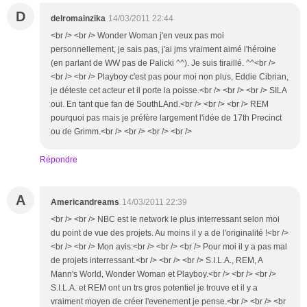
D
delromainzika
14/03/2011 22:44
<br /> <br /> Wonder Woman j'en veux pas moi
personnellement, je sais pas, j'ai jms vraiment aimé l'héroine
(en parlant de WW pas de Palicki ^^). Je suis tiraillé. ^^<br />
<br /> <br /> Playboy c'est pas pour moi non plus, Eddie Cibrian,
je déteste cet acteur et il porte la poisse.<br /> <br /> <br /> SILA
oui. En tant que fan de SouthLAnd.<br /> <br /> <br /> REM
pourquoi pas mais je préfère largement l'idée de 17th Precinct
ou de Grimm.<br /> <br /> <br /> <br />
Répondre
A
Americandreams
14/03/2011 22:39
<br /> <br /> NBC est le network le plus interressant selon moi
du point de vue des projets. Au moins il y a de l'originalité !<br />
<br /> <br /> Mon avis:<br /> <br /> <br /> Pour moi il y a pas mal
de projets interressant.<br /> <br /> <br /> S.I.L.A., REM, A
Mann's World, Wonder Woman et Playboy.<br /> <br /> <br />
S.I.L.A. et REM ont un trs gros potentiel je trouve et il y a
vraiment moyen de créer l'evenement je pense.<br /> <br /> <br