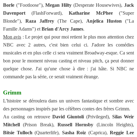
Borle
("Footloose"),
Megan Hilty
(Desperate Housewives),
Jack
Davenport
(FlashForward),
Katharine McPhee
("Super
Blonde"),
Raza Jaffrey
(The Cape),
Anjelica Huston
("La
Famille Adams") et
Brian d'Arcy James
.
Mon avis
: Le projet qui pour moi retient le plus mon attention chez
NBC avec 2 autres, c'est bien celui ci. J'adore les comédies
musicales et en plus celle ci sera vraiment Broadway-esque. Ca sent
bon pour le moment niveau casting et niveau pitch, ça peut donner
quelque chose. J'ai qu'une chose à dire : j'ai hâte. Si NBC ne
commande pas la série, ce serait vraiment étrange.
Grimm
L'histoire se déroulera dans un univers fantastique et sombre avec
des personnages inspirés par les célèbres contes des frères Grimm.
Au casting on retrouve
David Giuntoli
(Privileged),
Silas Weir
Mitchell
(Prison Break),
Russell Hornsby
(Lincoln Heights),
Bitsie Tulloch
(Quarterlife),
Sasha Roiz
(Caprica),
Reggie Lee