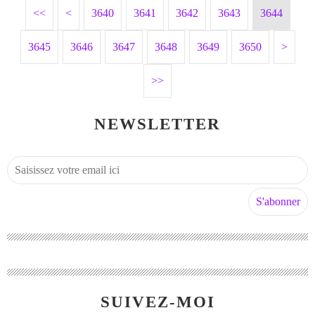
<<
<
3600
3610
3620
3630
3640
3641
3642
3643
3644
3645
3646
3647
3648
3649
3650
3660
3670
3680
3690
3700
>
>>
NEWSLETTER
SUIVEZ-MOI