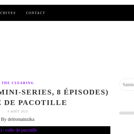
CHIVES
CONTACT
THE CLEARING
INI-SERIES, 8 ÉPISODES)
E DE PACOTILLE
9 AOÛT 2023
By delromainzika