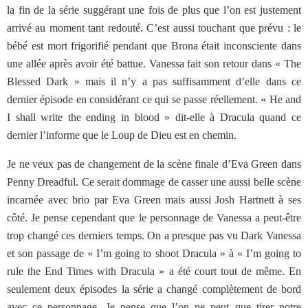
la fin de la série suggérant une fois de plus que l’on est justement
arrivé au moment tant redouté. C’est aussi touchant que prévu : le
bébé est mort frigorifié pendant que Brona était inconsciente dans
une allée après avoir été battue. Vanessa fait son retour dans « The
Blessed Dark » mais il n’y a pas suffisamment d’elle dans ce
dernier épisode en considérant ce qui se passe réellement. « He and
I shall write the ending in blood » dit-elle à Dracula quand ce
dernier l’informe que le Loup de Dieu est en chemin.
Je ne veux pas de changement de la scène finale d’Eva Green dans
Penny Dreadful. Ce serait dommage de casser une aussi belle scène
incarnée avec brio par Eva Green mais aussi Josh Hartnett à ses
côté. Je pense cependant que le personnage de Vanessa a peut-être
trop changé ces derniers temps. On a presque pas vu Dark Vanessa
et son passage de « I’m going to shoot Dracula » à « I’m going to
rule the End Times with Dracula » a été court tout de même. En
seulement deux épisodes la série a changé complètement de bord
avec ce personnage. Je pense que l’on ne peut que tirer notre