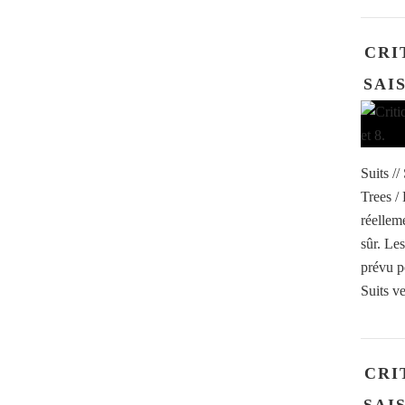
CRI
SAIS
Suits //
Trees /
réellem
sûr. Le
prévu p
Suits v
CRI