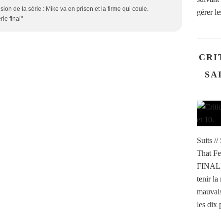
ion de la série : Mike va en prison et la firme qui coule.
gérer l
rie final"
CRI
SA
Suits /
That F
FINALE 
tenir la
mauvais
les dix 