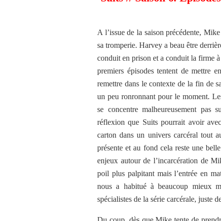
A l’issue de la saison précédente, Mike
sa tromperie. Harvey a beau être derrière
conduit en prison et a conduit la firme 
premiers épisodes tentent de mettre e
remettre dans le contexte de la fin de 
un peu ronronnant pour le moment. Les 
se concentre malheureusement pas su
réflexion que Suits pourrait avoir ave
carton dans un univers carcéral tout a
présente et au fond cela reste une belle
enjeux autour de l’incarcération de Mi
poil plus palpitant mais l’entrée en ma
nous a habitué à beaucoup mieux mai
spécialistes de la série carcérale, juste de
Du coup, dès que Mike tente de prendre