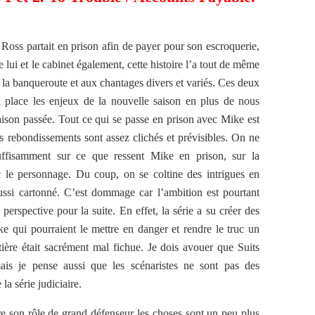
 Ross partait en prison afin de payer pour son escroquerie,
 lui et le cabinet également, cette histoire l’a tout de même
à la banqueroute et aux chantages divers et variés. Ces deux
n place les enjeux de la nouvelle saison en plus de nous
saison passée. Tout ce qui se passe en prison avec Mike est
rebondissements sont assez clichés et prévisibles. On ne
ffisamment sur ce que ressent Mike en prison, sur la
c le personnage. Du coup, on se coltine des intrigues en
ussi cartonné. C’est dommage car l’ambition est pourtant
 perspective pour la suite. En effet, la série a su créer des
ke qui pourraient le mettre en danger et rendre le truc un
tière était sacrément mal fichue. Je dois avouer que Suits
s je pense aussi que les scénaristes ne sont pas des
 la série judiciaire.
 son rôle de grand défenseur les choses sont un peu plus