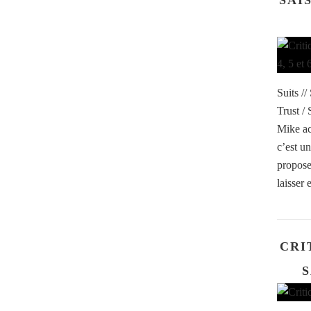
SAIS
Suits //
Trust /
Mike ac
c’est u
propose
laisser 
CRI
S