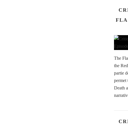
CR
FLA
The Fla
the Red
partie 
permet 
Death a
narrati
CR