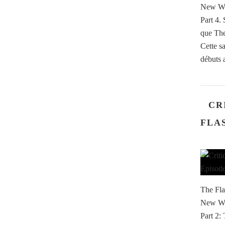
New Wor
Part 4
que The 
Cette s
débuts a
CR
FLAS
The Fla
New Wor
Part 2: