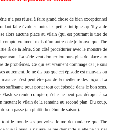
rie n’a pas réussi à faire grand chose de bien exceptionnel
oulant faire évoluer toutes les petites intrigues qu’il y a de
se alors aucune place au vilain (qui est pourtant le titre de
qui compte vraiment mais d’un autre côté je trouve que The
artie là de la série. Son côté procédurier avec le monstre de
aravant. La série veut donner toujours plus de place aux
re de problèmes. Ce qui est vraiment dommage car je suis
oses autrement. Je ne dis pas que cet épisode est mauvais ou
s mais ce n’est peut-être pas de la meilleure des façon. La
s suffisante pour porter tout cet épisode dans le bon sens.
e Flash se rende compte qu’elle ne peut pas déroger à sa
n mettant le vilain de la semaine au second plan. Du coup,
s de son passé (au plutôt du début de saison).
r à tout le monde ses pouvoirs. Je me demande ce que The
 de vue là mais la pauvre, je me demande si elle ne va pas