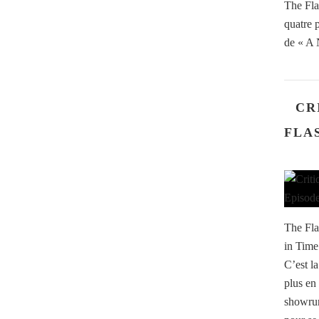
The Fla
quatre 
de « A 
CR
FLAS
The Fla
in Time 
C’est la
plus en
showrunn