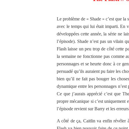
Le problème de « Shade » c’est que la sé
avec le temps qui lui était imparti. En v
développées cette année, la série ne lais
l’épisode). Shade n’est pas un vilain 
Flash laisse un peu trop de côté cette p
la semaine ne fonctionne pas comme aup
personnages et se heurte donc à ce gen
persuadé qu’ils auraient pu faire les ch
bien qu’il ne fait pas bouger les chose
dynamique entre les personnages n’est pa
Ce que j’aurais apprécié c’est que Th
propre mécanique si c’est uniquement e
l’épisode revient sur Barry et les erreur
A côté de ça, Caitlin va enfin révéle
Flash va bien pouvoir faire de ce point