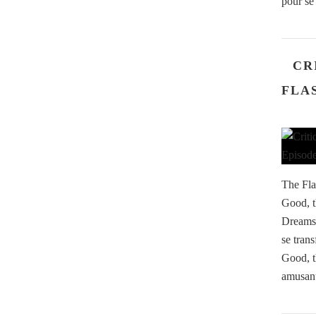
pour se 
CR
FLAS
The Fla
Good, t
Dreams.
se tran
Good, t
amusant 