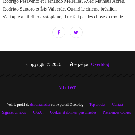
Rodrigo Pesavento et Fernando Meirelles. Avec Matheus Abreu,
Rodrigo Santoro et Ísis Valverde. Quand le cinéma brésilien
s’attaque au thriller dystopique, il ne fait pas les choses à moitié....
Copyright © 2026 - Hébergé par
Overblog
MB Tech
Voir le profil de
delromainzika
sur le portail Overblog
Top articles
Contact
Signaler un abus
C.G.U.
Cookies et données personnelles
Préférences cookies