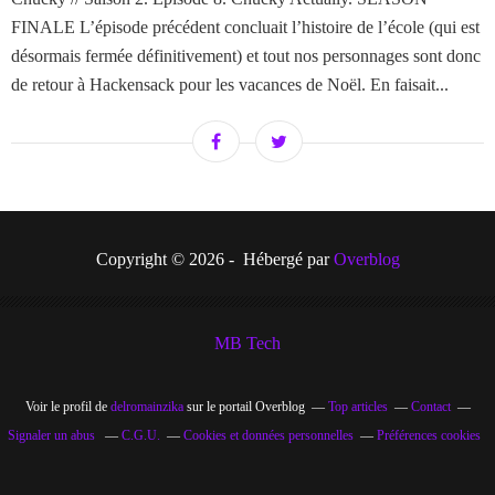
FINALE L’épisode précédent concluait l’histoire de l’école (qui est
désormais fermée définitivement) et tout nos personnages sont donc
de retour à Hackensack pour les vacances de Noël. En faisait...
Copyright © 2026 - Hébergé par
Overblog
MB Tech
Voir le profil de
delromainzika
sur le portail Overblog
Top articles
Contact
Signaler un abus
C.G.U.
Cookies et données personnelles
Préférences cookies