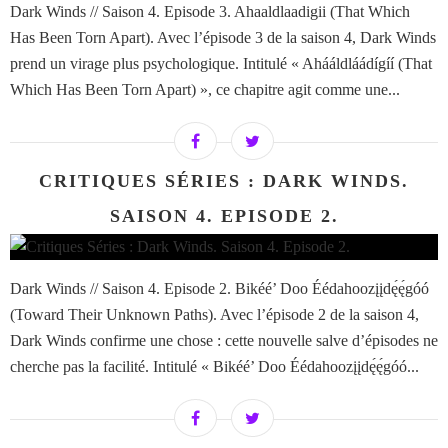
Dark Winds // Saison 4. Episode 3. Ahaaldlaadigii (That Which
Has Been Torn Apart). Avec l’épisode 3 de la saison 4, Dark Winds
prend un virage plus psychologique. Intitulé « Ahááldláádígíí (That
Which Has Been Torn Apart) », ce chapitre agit comme une...
CRITIQUES SÉRIES : DARK WINDS.
SAISON 4. EPISODE 2.
Dark Winds // Saison 4. Episode 2. Bikéé’ Doo Éédahoozįįdę́ę́góó
(Toward Their Unknown Paths). Avec l’épisode 2 de la saison 4,
Dark Winds confirme une chose : cette nouvelle salve d’épisodes ne
cherche pas la facilité. Intitulé « Bikéé’ Doo Éédahoozįįdę́ę́góó...