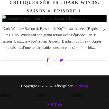
CRITIQUES SÉRIES : DARK WINDS.
SAISON 4. EPISODE 1.
Dark Winds // Saison 4. Episode 1. Kǫ'Tsiitáá' Álnééh (Baptism by
Fire). Dark Winds fait son grand retour avec l’épisode 1 de sa
saison 4, intitulé « Kǫ'Tsiitáá' Álnééh (Baptism by Fire) ». Après
trois saisons d’une remarquable constance, la série franchit...
Copyright © 2026 - Hébergé par
Overblog
MB Tech