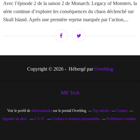
Avec l’épisode 2 de la saison 2 de Monarch: Legacy of Monsters, la
série continue d’explorer les conséquences du chaos déclenché sur
Skull Island. Après une première reprise marquée par l’action,...
Copyright © 2026 - Hébergé par
Overblog
MB Tech
Voir le profil de
delromainzika
sur le portail Overblog
Top articles
Contact
Signaler un abus
C.G.U.
Cookies et données personnelles
Préférences cookies