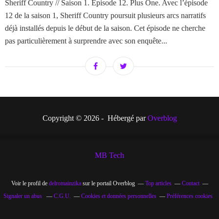
Sheriff Country // Saison 1. Episode 12. Plus One. Avec l’épisode
12 de la saison 1, Sheriff Country poursuit plusieurs arcs narratifs
déjà installés depuis le début de la saison. Cet épisode ne cherche
pas particulièrement à surprendre avec son enquête...
Copyright © 2026 - Hébergé par
Overblog
MB Tech
Voir le profil de
delromainzika
sur le portail Overblog
Top articles
Contact
Signaler un abus
C.G.U.
Cookies et données personnelles
Préférences cookies