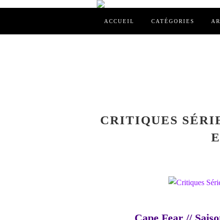
ACCUEIL
CATÉGORIES
AR
CRITIQUES SÉRIE
E
Cape Fear // Saiso