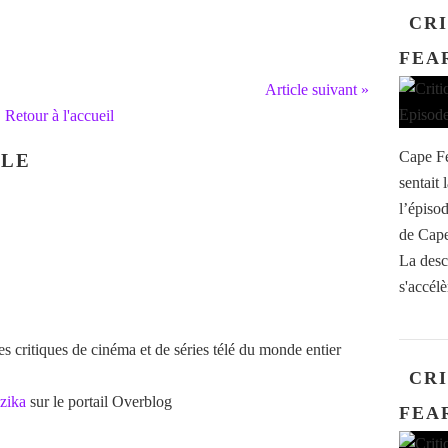
CRI
FEAR
Article suivant »
Retour à l'accueil
Cape Fe
CLE
sentait
l’épiso
de Cape
La desc
s'accélè
 critiques de cinéma et de séries télé du monde entier
CRI
zika
sur le portail Overblog
FEAR