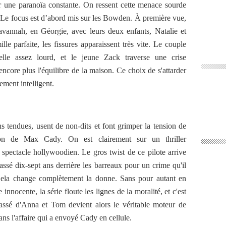
er une paranoïa constante. On ressent cette menace sourde
e. Le focus est d’abord mis sur les Bowden. À première vue,
vannah, en Géorgie, avec leurs deux enfants, Natalie et
le parfaite, les fissures apparaissent très vite. Le couple
elle assez lourd, et le jeune Zack traverse une crise
ncore plus l'équilibre de la maison. Ce choix de s'attarder
rement intelligent.
ns tendues, usent de non-dits et font grimper la tension de
ion de Max Cady. On est clairement sur un thriller
spectacle hollywoodien. Le gros twist de ce pilote arrive
é dix-sept ans derrière les barreaux pour un crime qu'il
 Cela change complètement la donne. Sans pour autant en
nnocente, la série floute les lignes de la moralité, et c'est
passé d'Anna et Tom devient alors le véritable moteur de
ans l'affaire qui a envoyé Cady en cellule.