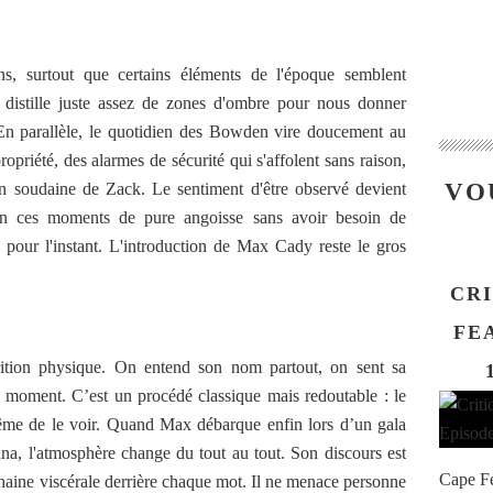
s, surtout que certains éléments de l'époque semblent
e distille juste assez de zones d'ombre pour nous donner
 En parallèle, le quotidien des Bowden vire doucement au
priété, des alarmes de sécurité qui s'affolent sans raison,
VO
ion soudaine de Zack. Le sentiment d'être observé devient
bien ces moments de pure angoisse sans avoir besoin de
 pour l'instant. L'introduction de Max Cady reste le gros
CRI
FEA
rition physique. On entend son nom partout, on sent sa
on moment. C’est un procédé classique mais redoutable : le
ême de le voir. Quand Max débarque enfin lors d’un gala
Anna, l'atmosphère change du tout au tout. Son discours est
Cape Fe
haine viscérale derrière chaque mot. Il ne menace personne