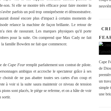
son. Si elle se montre très efficace pour faire monter la
neuvièm
e s'avère parfois un poil trop omniprésente et démonstrative.
 aurait donné encore plus d'impact à certains moments de
pisode relance la machine de façon brillante. Le retour de
CRI
n'a rien de rassurant. Les marques physiques qu'il porte
FEAR
sombres pour la suite. On comprend que Max Cady ne fait
 de la famille Bowden ne fait que commencer.
Cape Fe
de de
Cape Fear
remplit parfaitement son contrat de pilote.
de Dios
 personnages ambigus et accroche le spectateur grâce à ses
premièr
e choisit de ne pas abattre toutes ses cartes d'un coup et
un trav
ste à voir si la suite saura maintenir ce niveau de tension
simple 
pions sont placés, le piège se referme, et on a hâte de voir
une briq
sortir.