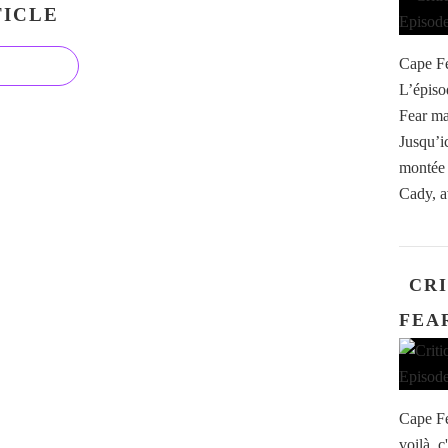
ICLE
Cape Fe
L’épiso
Fear ma
Jusqu’ic
montée 
Cady, a
CRI
FEAR
Cape Fe
voilà, c