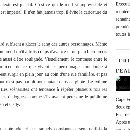
Execut
-texte est glacial. C'est ce qui le rend si imprévisible et
montée 
 impérial. Il n'en fait jamais trop, il évite la caricature du
semaine
premièr
toutes l
rd suffisent à glacer le sang des autres personnages. Même
omprend qu'il a trois coups d'avance et un plan bien précis
 aussi d'être soulignée. Visuellement, le contraste entre le
CRI
noirceur de ce que vivent les personnages fonctionne à
FEAR
eut surgir en plein jour, au coin d'une rue familière, et pas
ut n'est pas parfait pour autant dans ce pilote. Le rythme
 Les scénaristes ont tendance à répéter plusieurs fois les
 les dialogues, comme s'ils avaient peur que le public ne
Cape Fe
en et Cady.
deux ép
Fear dé
Après u
capte vite et ces rappels constants cassent parfois la
coups b