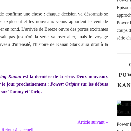
Episode
ode confirme une chose : chaque décision va désormais se
approch
ités explosent et les nouveaux venus apportent le vent de
Power B
ner en rond. L'arrivée de Breeze ouvre des portes excitantes
coups d
sait pas jusqu'où la série va oser aller, mais le voyage
série ch
iveau d'intensité, l'histoire de Kanan Stark aura droit à la
POW
sing Kanan
est la dernière de la série. Deux nouveaux
r le jour prochainement :
Power: Origins
sur les débuts
KAN
sur Tommy et Tariq.
Article suivant »
Power B
Retour à l'accueil