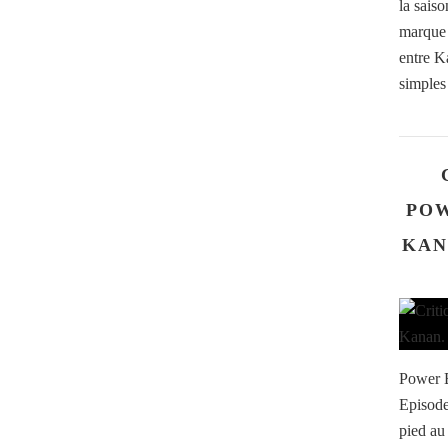
la sais
marque 
entre K
simples
POW
KAN
Power B
Episode
pied au