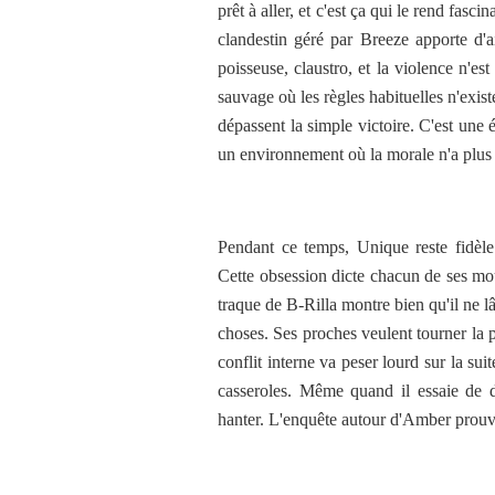
prêt à aller, et c'est ça qui le rend fasc
clandestin géré par Breeze apporte d'a
poisseuse, claustro, et la violence n'es
sauvage où les règles habituelles n'exi
dépassent la simple victoire. C'est une
un environnement où la morale n'a plus
Pendant ce temps, Unique reste fidèl
Cette obsession dicte chacun de ses mouv
traque de B-Rilla montre bien qu'il ne lâ
choses. Ses proches veulent tourner la
conflit interne va peser lourd sur la su
casseroles. Même quand il essaie de d
hanter. L'enquête autour d'Amber prouve 