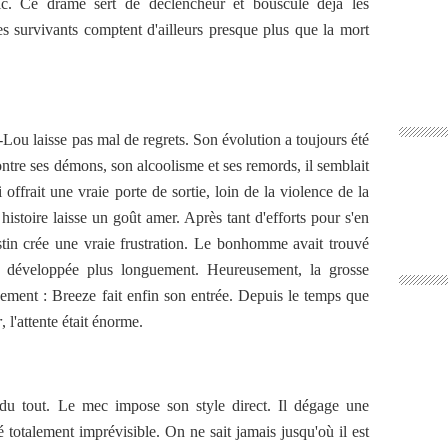
blic. Ce drame sert de déclencheur et bouscule déjà les
es survivants comptent d'ailleurs presque plus que la mort
Lou laisse pas mal de regrets. Son évolution a toujours été
ontre ses démons, son alcoolisme et ses remords, il semblait
offrait une vraie porte de sortie, loin de la violence de la
istoire laisse un goût amer. Après tant d'efforts pour s'en
estin crée une vraie frustration. Le bonhomme avait trouvé
e développée plus longuement. Heureusement, la grosse
gement : Breeze fait enfin son entrée. Depuis le temps que
r
, l'attente était énorme.
 du tout. Le mec impose son style direct. Il dégage une
 totalement imprévisible. On ne sait jamais jusqu'où il est