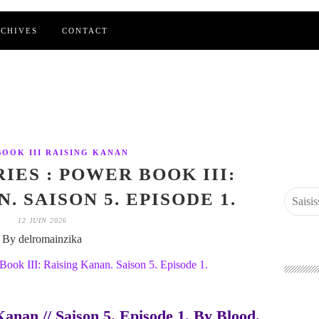
CHIVES
CONTACT
OOK III RAISING KANAN
IES : POWER BOOK III:
. SAISON 5. EPISODE 1.
12 JUIN 2026
By delromainzika
anan // Saison 5. Episode 1. By Blood.