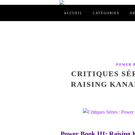
ACCUEIL
CATÉGORIES
AR
POWER B
CRITIQUES SÉR
RAISING KANAN
Power Book III: Raising K