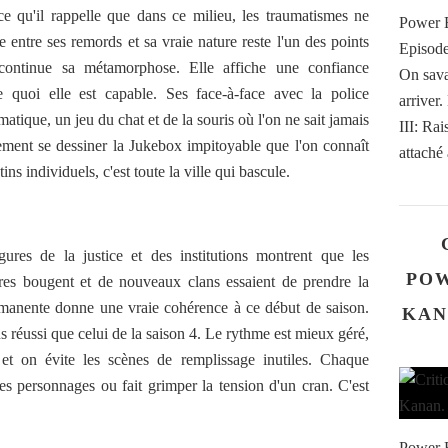
e qu'il rappelle que dans ce milieu, les traumatismes ne
Power B
e entre ses remords et sa vraie nature reste l'un des points
Episode
 continue sa métamorphose. Elle affiche une confiance
On sava
e quoi elle est capable. Ses face-à-face avec la police
arriver
atique, un jeu du chat et de la souris où l'on ne sait jamais
III: Ra
cement se dessiner la Jukebox impitoyable que l'on connaît
attaché
ins individuels, c'est toute la ville qui bascule.
ures de la justice et des institutions montrent que les
POW
ères bougent et de nouveaux clans essaient de prendre la
ermanente donne une vraie cohérence à ce début de saison.
KAN
us réussi que celui de la saison 4. Le rythme est mieux géré,
t et on évite les scènes de remplissage inutiles. Chaque
es personnages ou fait grimper la tension d'un cran. C'est
Power B