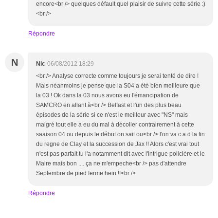
encore<br /> quelques défault quel plaisir de suivre cette série :)
<br />
Répondre
N
Nic
06/08/2012 18:29
<br /> Analyse correcte comme toujours je serai tenté de dire !
Mais néanmoins je pense que la S04 a été bien meilleure que
la 03 ! Ok dans la 03 nous avons eu l'émancipation de
SAMCRO en allant à<br /> Belfast et l'un des plus beau
épisodes de la série si ce n'est le meilleur avec "NS" mais
malgré tout elle a eu du mal à décoller contrairement à cette
saaison 04 ou depuis le début on sait ou<br /> l'on va c.a.d la fin
du regne de Clay et la succession de Jax !! Alors c'est vrai tout
n'est pas parfait tu l'a notamment dit avec l'intrigue policière et le
Maire mais bon .... ça ne m'empeche<br /> pas d'attendre
Septembre de pied ferme hein !!<br />
Répondre