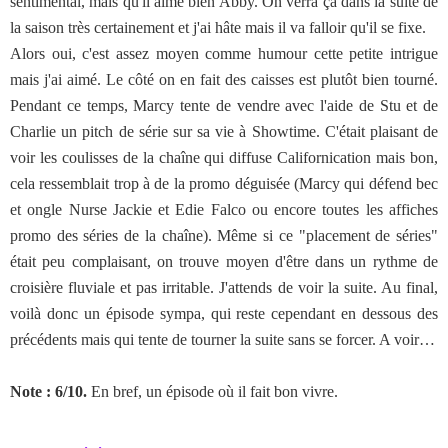
sentimental, mais qu'il aime bien Abby. On verra ça dans la suite de
la saison très certainement et j'ai hâte mais il va falloir qu'il se fixe.
Alors oui, c'est assez moyen comme humour cette petite intrigue
mais j'ai aimé. Le côté on en fait des caisses est plutôt bien tourné.
Pendant ce temps, Marcy tente de vendre avec l'aide de Stu et de
Charlie un pitch de série sur sa vie à Showtime. C'était plaisant de
voir les coulisses de la chaîne qui diffuse Californication mais bon,
cela ressemblait trop à de la promo déguisée (Marcy qui défend bec
et ongle Nurse Jackie et Edie Falco ou encore toutes les affiches
promo des séries de la chaîne). Même si ce "placement de séries"
était peu complaisant, on trouve moyen d'être dans un rythme de
croisière fluviale et pas irritable. J'attends de voir la suite. Au final,
voilà donc un épisode sympa, qui reste cependant en dessous des
précédents mais qui tente de tourner la suite sans se forcer. A voir…
Note : 6/10.
En bref, un épisode où il fait bon vivre.