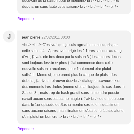
décevant de la saison pour le moment.<br /> <br /> <br /> Et
depuis, un sans faute cette saison.<br /> <br /> <br /> <br />
Répondre
J
jean pierre
22/02/2011 00:03
<br /> <br /> C'est vrai que je suis agreablement surpris par
cette saison 4....Apres avoir erigé les 2 1eres saisons au rang
d'Art , j'avais ete tres decu par la saison 3 ( les amours decus
sont toujours les<br /> pires ). J'ai commencé donc cette
nouvelle saison a reculons , pour finalement etre plutot
satisfait...Meme si je ne prend plus la claque de plaisir des
debuts , j'arrive a retrouver des<br /> dialogues savoureux et
des moments tres droles (meme si cetait toujours le cas dans la
Saison 3 , mais trop de trash gratuit sans la moindre poesie
navait aucun sens et aucune magie ). J'ai<br /> eu un peu peur
dans le 1er episode ou Sasha montre ses seiens quasiment
sans aucune raisons , mais finalement c'etait une fausse alerte ,
c'est plutot un bon cru....<br /> <br /> <br /> <br />
Répondre