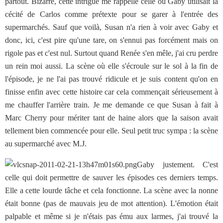
partout. Bizarre, cette intrigue me rappelle celle où Gaby utilisait la
cécité de Carlos comme prétexte pour se garer à l'entrée des
supermarchés. Sauf que voilà, Susan n'a rien à voir avec Gaby et
donc, ici, c'est pire qu'une tare, on s'ennui pas forcément mais on
rigole pas et c'est nul. Surtout quand Renée s'en mêle, j'ai cru perdre
un rein moi aussi. La scène où elle s'écroule sur le sol à la fin de
l'épisode, je ne l'ai pas trouvé ridicule et je suis content qu'on en
finisse enfin avec cette histoire car cela commençait sérieusement à
me chauffer l'arrière train. Je me demande ce que Susan à fait à
Marc Cherry pour mériter tant de haine alors que la saison avait
tellement bien commencée pour elle. Seul petit truc sympa : la scène
au supermarché avec M.J.
Gaby justement. C'est
celle qui doit permettre de sauver les épisodes ces derniers temps.
Elle a cette lourde tâche et cela fonctionne. La scène avec la nonne
était bonne (pas de mauvais jeu de mot attention). L'émotion était
palpable et même si je n'étais pas ému aux larmes, j'ai trouvé la