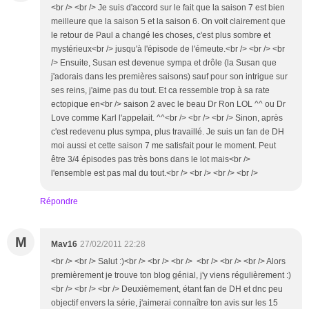
<br /> <br /> Je suis d'accord sur le fait que la saison 7 est bien
meilleure que la saison 5 et la saison 6. On voit clairement que
le retour de Paul a changé les choses, c'est plus sombre et
mystérieux<br /> jusqu'à l'épisode de l'émeute.<br /> <br /> <br
/> Ensuite, Susan est devenue sympa et drôle (la Susan que
j'adorais dans les premières saisons) sauf pour son intrigue sur
ses reins, j'aime pas du tout. Et ca ressemble trop à sa rate
ectopique en<br /> saison 2 avec le beau Dr Ron LOL ^^ ou Dr
Love comme Karl l'appelait. ^^<br /> <br /> <br /> Sinon, après
c'est redevenu plus sympa, plus travaillé. Je suis un fan de DH
moi aussi et cette saison 7 me satisfait pour le moment. Peut
être 3/4 épisodes pas très bons dans le lot mais<br />
l'ensemble est pas mal du tout.<br /> <br /> <br /> <br />
Répondre
M
Mav16
27/02/2011 22:28
<br /> <br /> Salut :)<br /> <br /> <br /> <br /> <br /> <br /> Alors
premièrement je trouve ton blog génial, j'y viens régulièrement :)
<br /> <br /> <br /> Deuxièmement, étant fan de DH et dnc peu
objectif envers la série, j'aimerai connaître ton avis sur les 15