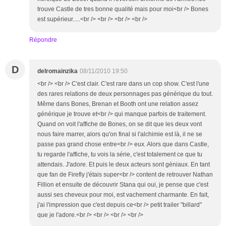
trouve Castle de tres bonne qualité mais pour moi<br /> Bones
est supérieur.....<br /> <br /> <br /> <br />
Répondre
D
delromainzika
08/11/2010 19:50
<br /> <br /> C'est clair. C'est rare dans un cop show. C'est l'une
des rares relations de deux personnages pas générique du tout.
Même dans Bones, Brenan et Booth ont une relation assez
générique je trouve et<br /> qui manque parfois de traitement.
Quand on voit l'affiche de Bones, on se dit que les deux vont
nous faire marrer, alors qu'on final si l'alchimie est là, il ne se
passe pas grand chose entre<br /> eux. Alors que dans Castle,
tu regarde l'affiche, tu vois la série, c'est totalement ce que tu
attendais. J'adore. Et puis le deux acteurs sont géniaux. En tant
que fan de Firefly j'étais super<br /> content de retrouver Nathan
Fillion et ensuite de découvrir Stana qui oui, je pense que c'est
aussi ses cheveux pour moi, est vachement charmante. En fait,
j'ai l'impression que c'est depuis ce<br /> petit trailer "billard"
que je l'adore.<br /> <br /> <br /> <br />