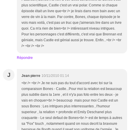
plus scientifique, Castle c'est un vrai polar. Comme si chaque
épisode était un livre que<br /> je lirais dans mon bain avec un
verre de vin à la main. Par contre, Bones, chaque épisode je le
vois mais voilà, c'est pas un truc que j'aimerais lire dans un livre
quoi. Ca m'a rien de bien<br /> intéressant niveau intrigues.
Pour les personnages c'est différents, c'est vrai que Brennan est
géniale, mais Castle est génial aussi je trouve. Enfin...<br /> <br
/> <br /> <br />
Répondre
J
Jean pierre
10/11/2010 01:14
<br /> <br /> Je ne suis pas du tout d'accord avec toi sur la
comparaison Bones - Castle...Pour moi la relation est beaucoup
plus subtile dans la 1ere , et il n'y'a pas foto entre les deux - je
vais en choquer<br /> beaucoup mais pour moi Castle est un
sous Bones : Les intrigues plus interressantes , l'humour
superieur , la relation + profonde et Emily Deschanel plus
craquante - Le seul defaut de Bones<br /> est de temps à autres
sa "Fox" touch , notamment quand on nous decrit la bravoure
heroique de Booth quand il revet son uniforme de l'armée...Je