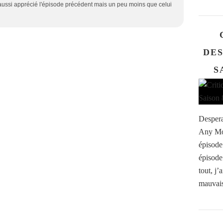
s aussi apprécié l'épisode précédent mais un peu moins que celui
DE
S
Despera
Any Mom
épisode
épisode 
tout, j’
mauvaise