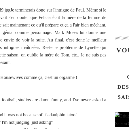
Je terminerais donc sur l'intrigue de Paul. Même si le
ouvait s'en douter que Felicia était la mère de la femme de
 sait maintenant ce qu'il prépare et ça a l'air bien méchant,
est génial comme personnage. Mark Moses lui donne une
 envie de voir la suite. Au final, c'est donc le meilleur
s intrigues maîtrisées. Reste le problème de Lynette qui
VO
te saison, on oublie la mère de Tom, etc.. Je ne suis pas
essant.
te Housewives comme ça, c'est un orgasme !
DE
SAI
 football, studios are damn funny, and I've never asked a
 it was not because of it's daulphin tatoo".
I'm not judging, just asking"