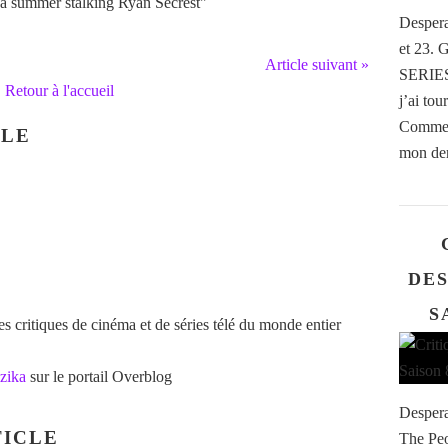
 a summer stalking Ryan Secrest"
Despera
et 23. 
Article suivant »
SERIES 
Retour à l'accueil
j’ai tou
Comment
CLE
mon der
DE
S
 critiques de cinéma et de séries télé du monde entier
zika
sur le portail Overblog
Despera
ICLE
The Peo