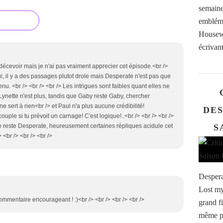
semaine
embléma
Housewi
écrivant
 décevoir mais je n'ai pas vraiment apprecier cet épisode.<br />
Oui, il y a des passages plutot drole mais Desperate n'est pas que
venu. <br /> <br /> <br /> Les intrigues sont faibles quant elles ne
,Lynette n'est plus, tandis que Gaby reste Gaby, chercher
ne sert à rien<br /> et Paul n'a plus aucune crédibilité!
DE
uple si tu prévoit un carnage! C'est logique!..<br /> <br /> <br />
S
te reste Desperate, heureusement certaines répliques acidule cet
 <br /> <br /> <br />
Despera
Lost my
commentaire encourageant ! :)<br /> <br /> <br /> <br />
grand f
même pa