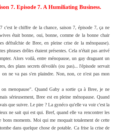
ison 7. Episode 7. A Humiliating Business.
7 c'est le chiffre de la chance, saison 7, épisode 7, ça ne
ewives était bonne, oui, bonne, comme de la bonne chair
es défraîchie de Bree, en pleine crise de la ménopause).
tes phrases drôles étaient présentes. Cela n'était pas arrivé
 compter. Alors voilà, entre ménopause, un gay draguant un
, des plans secrets dévoilés (ou pas)... l'épisode servait
. on ne va pas s'en plaindre. Non, non, ce n'est pas mon
d on menopause". Quand Gaby a sortie ça à Bree, je ne
 mais sérieusement, Bree est en pleine ménopause. Quand
vais que suivre. Le pire ? La gynéco qu'elle va voir c'est la
ux ne sait qui est qui. Bref, quand elle va rencontrer les
de bons moments. Moi qui me moquait totalement de cette
n tombe dans quelque chose de potable. Ca frise la crise de