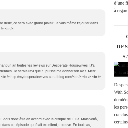
d’une f
à regard
 de deux, ce sera avec grand plaisir. Je vais même t'ajouter dans
 /> <br />
DE
S
enant un an toutes tes reviews sur Desperate Housewives ! J'ai
miennes. Je serais ravi que tu puisse me donner ton avis. Merci
> <br /> http://mydesperatewives.canalblog.com/<br /> <br /> <br />
Despera
With So
dernière
les per
conclus
Tu dois donc être en accord avec la critique de Lulla. Mais voilà,
certains
e dans cet épisode qui était excellent je trouve. En tout cas,