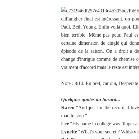
cliffangher final est intéressant, on p
Paul, Beth Young. Enfin voilà quoi. Elle
bien terrible. Même pas peur. Paul 
certaine dimension de cinglé qui donne
épisode de la saison. On a droit à de
change d'intrigue comme de chemise cet
vraiment d'accord mais le reste est intér
Note : 8/10. En bref, car oui, Despera
Quelques quotes au hasard...
Karen
"And just for the record, I love
man to stop."
Lee
"His name in college was flipper and
Lynette
"What's your secret ? Whisky ? 