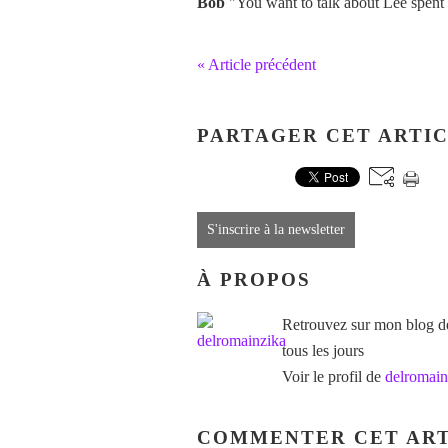
Bob
"You want to talk about Lee spent
« Article précédent
PARTAGER CET ARTI
S'inscrire à la newsletter
À PROPOS
Retrouvez sur mon blog des
tous les jours
Voir le profil de
delromain
COMMENTER CET ART