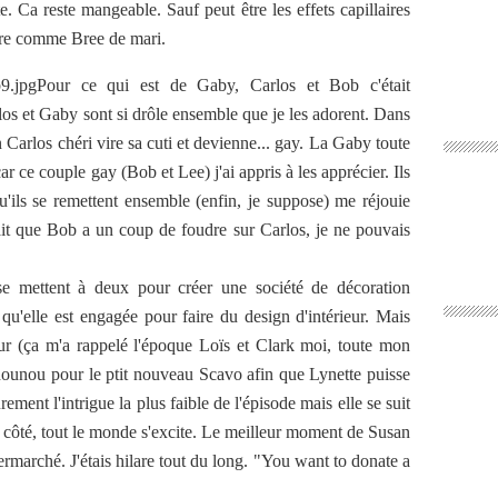
. Ca reste mangeable. Sauf peut être les effets capillaires
ure comme Bree de mari.
Pour ce qui est de Gaby, Carlos et Bob c'était
los et Gaby sont si drôle ensemble que je les adorent. Dans
Carlos chéri vire sa cuti et devienne... gay. La Gaby toute
ar ce couple gay (Bob et Lee) j'ai appris à les apprécier. Ils
qu'ils se remettent ensemble (enfin, je suppose) me réjouie
it que Bob a un coup de foudre sur Carlos, je ne pouvais
se mettent à deux pour créer une société de décoration
it qu'elle est engagée pour faire du design d'intérieur. Mais
eur (ça m'a rappelé l'époque Loïs et Clark moi, toute mon
 nounou pour le ptit nouveau Scavo afin que Lynette puisse
rement l'intrigue la plus faible de l'épisode mais elle se suit
côté, tout le monde s'excite. Le meilleur moment de Susan
permarché. J'étais hilare tout du long. "You want to donate a