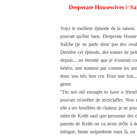
Desperate Housewives // Sa
Voici le meilleur épisode de la saison. 
pouvait qu'être bien. Desperate Hous
fraîche (je ne parle donc pas des ovul
Derrière cet épisode, des tonnes de peti
depuis... un éternité que je n'oserais
hétéro, une nounou par comme les autres
donc son très bon cru. Pour une fois..
genre.
"I'm not old enought to have a frien
pouvais m'arrêter de m'esclaffer. Non
elle a ses bouffées de chaleur, je ne pou
mère de Keith sauf que personne des de
parents de Keith on va avoir drôle à 
intrigue, limite unijambiste mais là, o