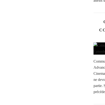
atteint 
CO
Communi
Advance
Cinema.
ne devr
partie. 
précéden