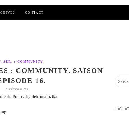
CHIVES
CONTACT
T. SÉR. : COMMUNITY
ES : COMMUNITY. SAISON
 EPISODE 16.
19 FÉVRIER 2011
de de Potins, by delromainzika