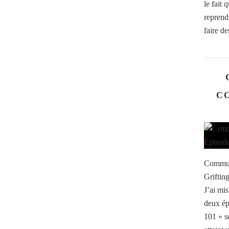
le fait
reprend
faire d
CO
Communi
Griftin
J’ai mi
deux ép
101 » se