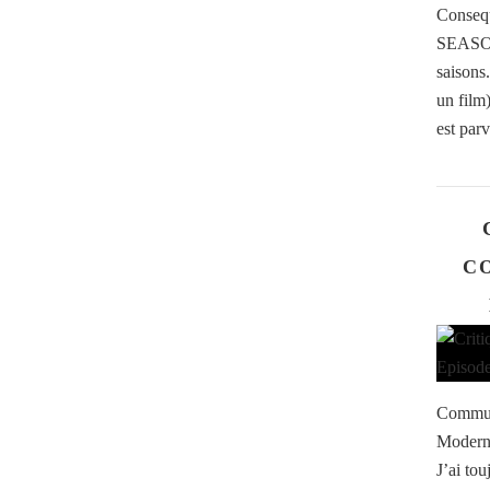
Consequ
SEASON
saisons.
un film)
est parv
CO
Communi
Modern
J’ai tou