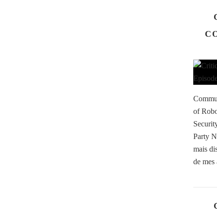
CO
Communi
of Robo
Securit
Party N
mais dis
de mes 