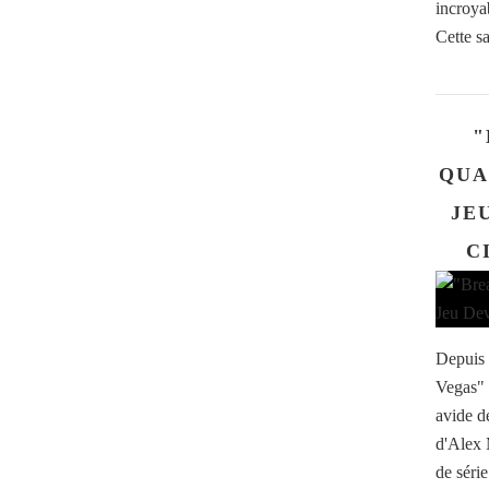
incroyab
Cette sa
"
QUA
JE
C
Depuis 
Vegas" a
avide d
d'Alex 
de séri