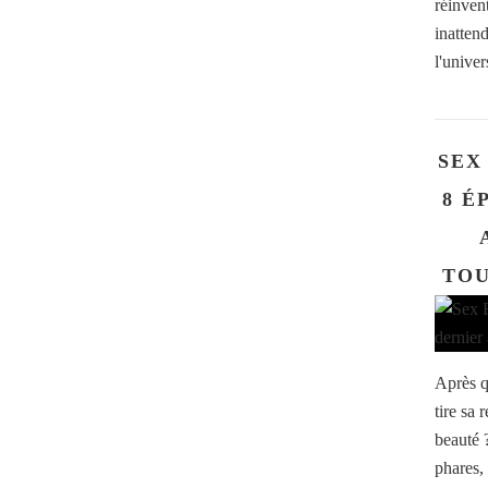
réinven
inatten
l'univer
SEX
8 É
TOU
Après q
tire sa
beauté 
phares,