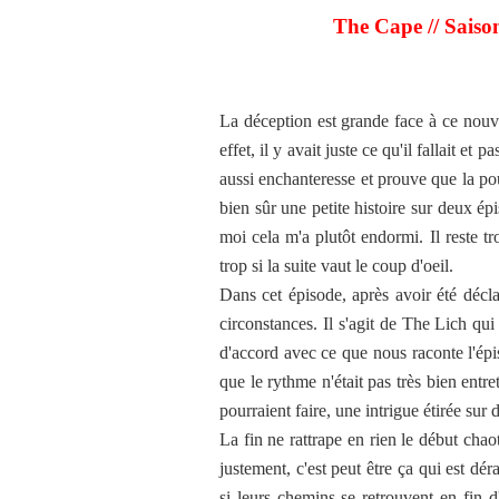
The Cape // Saison
La déception est grande face à ce nouv
effet, il y avait juste ce qu'il fallait e
aussi enchanteresse et prouve que la pou
bien sûr une petite histoire sur deux ép
moi cela m'a plutôt endormi. Il reste tr
trop si la suite vaut le coup d'oeil.
Dans cet épisode, après avoir été décla
circonstances. Il s'agit de The Lich qui 
d'accord avec ce que nous raconte l'épi
que le rythme n'était pas très bien entr
pourraient faire, une intrigue étirée sur
La fin ne rattrape en rien le début cha
justement, c'est peut être ça qui est dé
si leurs chemins se retrouvent en fin d