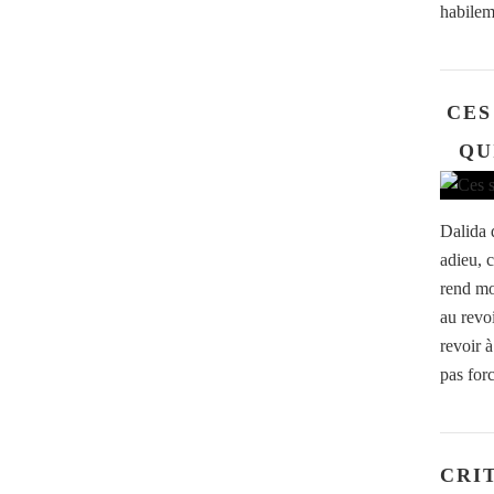
habilem
CES
QU
Dalida d
adieu, 
rend moi
au revo
revoir à
pas for
CRI