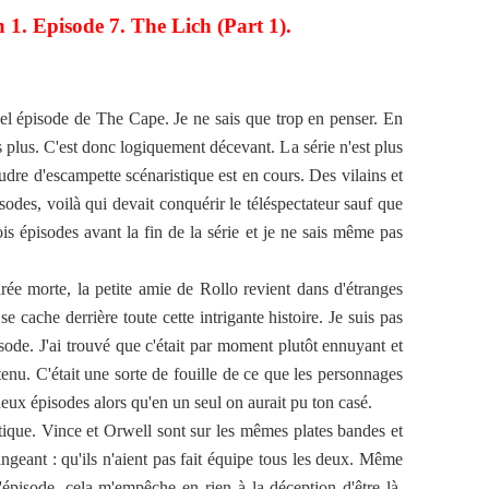
 1. Episode 7. The Lich (Part 1).
el épisode de The Cape. Je ne sais que trop en penser. En
t pas plus. C'est donc logiquement décevant. La série n'est plus
dre d'escampette scénaristique est en cours. Des vilains et
isodes, voilà qui devait conquérir le téléspectateur sauf que
ois épisodes avant la fin de la série et je ne sais même pas
rée morte, la petite amie de Rollo revient dans d'étranges
se cache derrière toute cette intrigante histoire. Je suis pas
sode. J'ai trouvé que c'était par moment plutôt ennuyant et
etenu. C'était une sorte de fouille de ce que les personnages
 deux épisodes alors qu'en un seul on aurait pu ton casé.
otique. Vince et Orwell sont sur les mêmes plates bandes et
rangeant : qu'ils n'aient pas fait équipe tous les deux. Même
'épisode, cela m'empêche en rien à la déception d'être là.