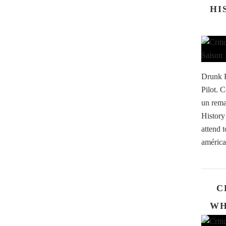
HI
Drunk H
Pilot. 
un rema
History
attend 
américa
C
WH