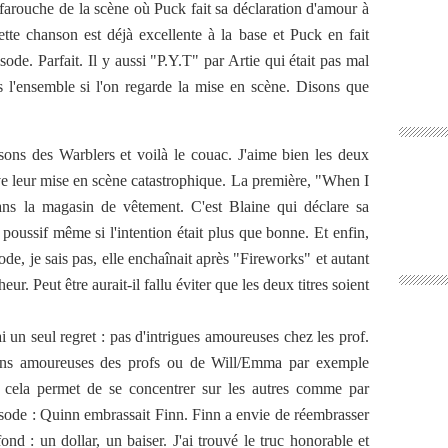
 farouche de la scène où Puck fait sa déclaration d'amour à
te chanson est déjà excellente à la base et Puck en fait
sode. Parfait. Il y aussi "P.Y.T" par Artie qui était pas mal
s l'ensemble si l'on regarde la mise en scène. Disons que
nsons des Warblers et voilà le couac. J'aime bien les deux
ve leur mise en scène catastrophique. La première, "When I
s la magasin de vêtement. C'est Blaine qui déclare sa
poussif même si l'intention était plus que bonne. Et enfin,
de, je sais pas, elle enchaînait après "Fireworks" et autant
eur. Peut être aurait-il fallu éviter que les deux titres soient
ai un seul regret : pas d'intrigues amoureuses chez les prof.
tions amoureuses des profs ou de Will/Emma par exemple
cela permet de se concentrer sur les autres comme par
isode : Quinn embrassait Finn. Finn a envie de réembrasser
nd : un dollar, un baiser. J'ai trouvé le truc honorable et