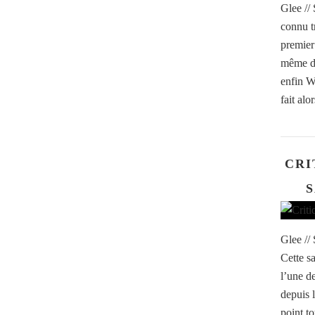
Glee //
connu t
premier
même da
enfin W
fait alo
CRI
S
Glee //
Cette sa
l’une d
depuis 
point to