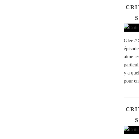
CRI
S
Glee //
épisode
aime les
particu
y a que
pour en
CRI
S