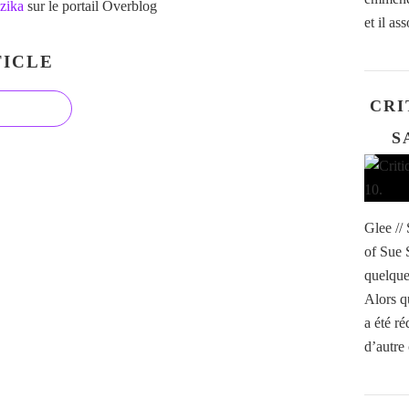
zika
sur le portail Overblog
et il ass
ICLE
CRI
S
Glee //
of Sue 
quelque 
Alors q
a été r
d’autre 