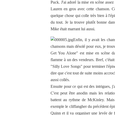
Puck. J'ai adoré la mise en scène assez
Lauren en gros avec cette chanson. Cet
quelque chose qui colle très bien à l'épi
du tout. Je la trouve plutôt bonne dan
Mike était marrant lui aussi.
Enfin, il y avait les cha
chansons mais désolé pour eux, je trou
Get You Alone" est mise en scène dan
flamme à un des vendeurs. Bref, c'était 
"Silly Love Songs" pour terminer l'épiso
dire que c'est tout de suite moins accroch
aussi collés.
Ensuite pour ce qui est des intrigues, j'
C'est peut être anodin mais les rela
battent au rythme de McKinley. Mais 
exemple le cliffangher du précédent ép
Quinn et il va organiser une levée de fo