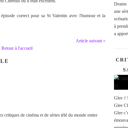
ed Cheesus où il était excellent.
Deams 
une séri
épisode correct pour sa St Valentin avec l'humour et la
scénari
à prend
a appor
Article suivant »
Retour à l'accueil
CRI
CLE
S
Glee //
Glee Cl
Glee c’e
 critiques de cinéma et de séries télé du monde entier
émouvan
emmène 