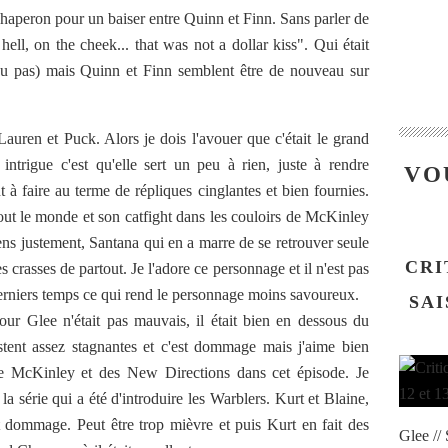
haperon pour un baiser entre Quinn et Finn. Sans parler de
ell, on the cheek... that was not a dollar kiss". Qui était
 (ou pas) mais Quinn et Finn semblent être de nouveau sur
 Lauren et Puck. Alors je dois l'avouer que c'était le grand
ntrigue c'est qu'elle sert un peu à rien, juste à rendre
VO
nt à faire au terme de répliques cinglantes et bien fournies.
 tout le monde et son catfight dans les couloirs de McKinley
Tiens justement, Santana qui en a marre de se retrouver seule
CRI
s crasses de partout. Je l'adore ce personnage et il n'est pas
erniers temps ce qui rend le personnage moins savoureux.
SAI
our Glee n'était pas mauvais, il était bien en dessous du
stent assez stagnantes et c'est dommage mais j'aime bien
 de McKinley et des New Directions dans cet épisode. Je
 la série qui a été d'introduire les Warblers. Kurt et Blaine,
st dommage. Peut être trop mièvre et puis Kurt en fait des
Glee //