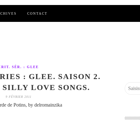
CHIVES
CONTACT
CRIT. SÉR. : GLEE
IES : GLEE. SAISON 2.
. SILLY LOVE SONGS.
9 FÉVRIER 2011
de de Potins, by delromainzika