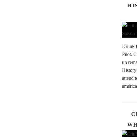
HI
Drunk H
Pilot. 
un rema
History
attend 
américa
C
WH