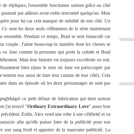
de répliques, l'ensemble fonctionne surtout grâce au côté
 pourrait par ailleurs avoir enfin rencontré quelqu'un. Mais
'espère pour lui car cela manque de stabilité de son côté. Un
 sont les deux seuls célibataires de la série maintenant
u ensemble. Pendant ce temps, Brad se sent émasculé car
leur couple. J'aime beaucoup la manière dont les choses se
rs vu Jane comme la personne qui porte la culotte et Brad
bêtement. Mais leur histoire est toujours excellente en soit.
ffisamment bien (dans le sens où Jane est préoccupée par
tentent eux aussi de faire leur cuisine de leur côté). Cela
 faire dans un épisode où les deux personnages ne sont pas
Malgré ce petit défaut de fabrication qui tient surtout
nt j'ai trouvé "
Ordinary Extraordinary Love
" assez bon
 précédent. Enfin, Alex vend une robe à une célébrité et va
arazzis afin qu'elle puisse faire de la publicité pour son
re son sang froid et apporter de la mauvaise publicité. La