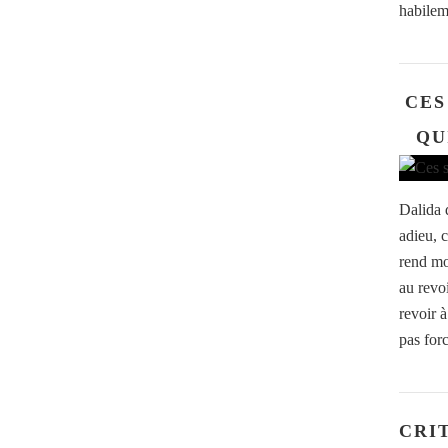
habilem
CES
QU
Dalida d
adieu, 
rend moi
au revo
revoir à
pas for
CRI