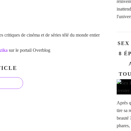
réinven
inatten
l'univer
 critiques de cinéma et de séries télé du monde entier
SEX
zika
sur le portail Overblog
8 É
ICLE
TOU
Après q
tire sa
beauté 
phares,