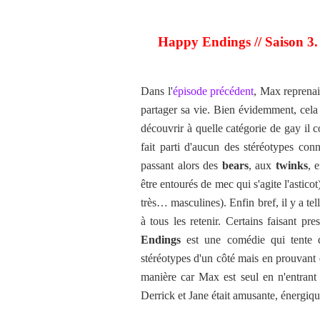
Happy Endings // Saison 3.
Dans l'
épisode précédent
, Max reprenai
partager sa vie. Bien évidemment, cela s
découvrir à quelle catégorie de gay il c
fait parti d'aucun des stéréotypes co
passant alors des
bears
, aux
twinks
, 
être entourés de mec qui s'agite l'astico
très… masculines). Enfin bref, il y a te
à tous les retenir. Certains faisant p
Endings
est une comédie qui tente 
stéréotypes d'un côté mais en prouvant 
manière car Max est seul en n'entrant
Derrick et Jane était amusante, énergiqu