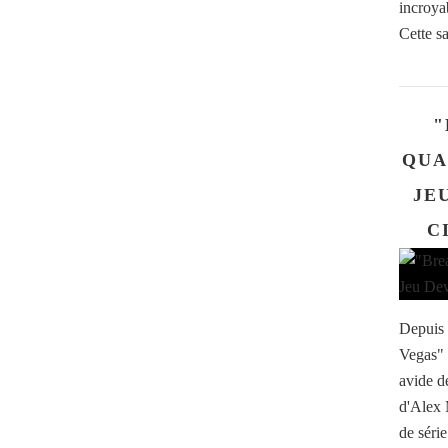
incroyab
Cette sa
"
QUA
JE
C
Depuis 
Vegas" a
avide d
d'Alex 
de séri