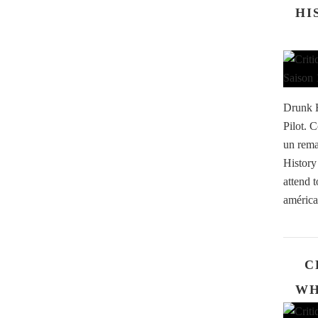
HI
Drunk H
Pilot. 
un rema
History
attend 
américa
C
WH