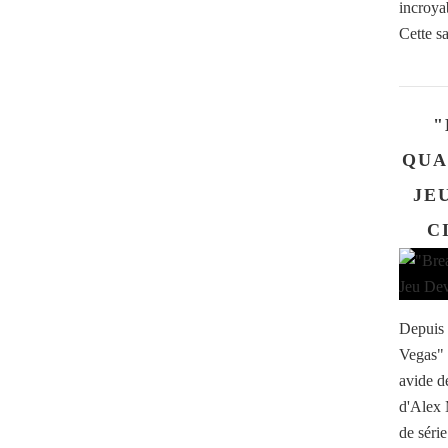
incroyab
Cette sa
"
QUA
JE
C
Depuis 
Vegas" a
avide d
d'Alex 
de séri