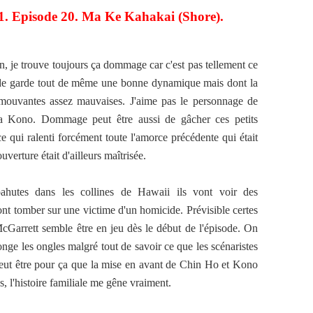
 1. Episode 20. Ma Ke Kahakai (Shore).
, je trouve toujours ça dommage car c'est pas tellement ce
isode garde tout de même une bonne dynamique mais dont la
mouvantes assez mauvaises. J'aime pas le personnage de
a Kono. Dommage peut être aussi de gâcher ces petits
e qui ralenti forcément toute l'amorce précédente qui était
verture était d'ailleurs maîtrisée.
hutes dans les collines de Hawaii ils vont voir des
ont tomber sur une victime d'un homicide. Prévisible certes
McGarrett semble être en jeu dès le début de l'épisode. On
ronge les ongles malgré tout de savoir ce que les scénaristes
 peut être pour ça que la mise en avant de Chin Ho et Kono
s, l'histoire familiale me gêne vraiment.