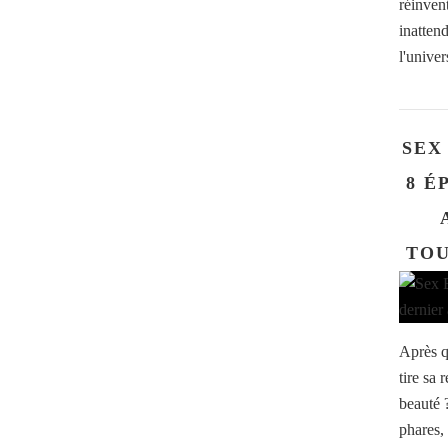
réinven
inatten
l'univer
SEX
8 É
TOU
Après q
tire sa
beauté 
phares,