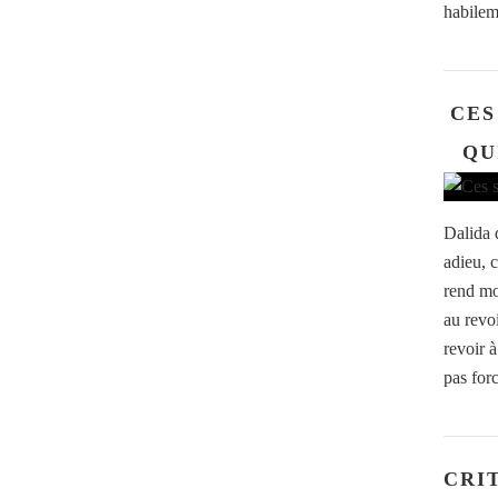
habilem
CES
QU
Dalida d
adieu, 
rend moi
au revo
revoir à
pas for
CRI