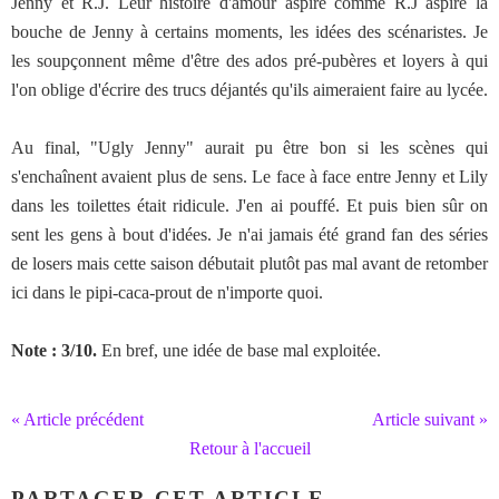
Jenny et R.J. Leur histoire d'amour aspire comme R.J aspire la
bouche de Jenny à certains moments, les idées des scénaristes. Je
les soupçonnent même d'être des ados pré-pubères et loyers à qui
l'on oblige d'écrire des trucs déjantés qu'ils aimeraient faire au lycée.
Au final, "Ugly Jenny" aurait pu être bon si les scènes qui
s'enchaînent avaient plus de sens. Le face à face entre Jenny et Lily
dans les toilettes était ridicule. J'en ai pouffé. Et puis bien sûr on
sent les gens à bout d'idées. Je n'ai jamais été grand fan des séries
de losers mais cette saison débutait plutôt pas mal avant de retomber
ici dans le pipi-caca-prout de n'importe quoi.
Note : 3/10.
En bref, une idée de base mal exploitée.
« Article précédent
Article suivant »
Retour à l'accueil
PARTAGER CET ARTICLE