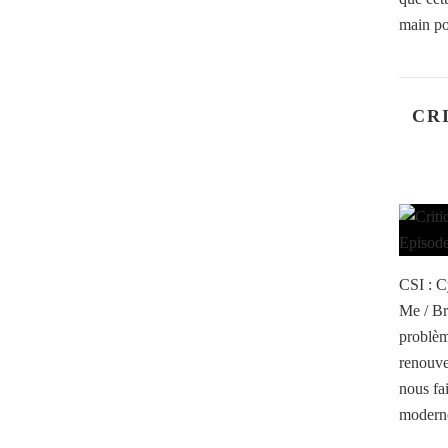
main po
CRI
CSI : C
Me / Br
problèm
renouvel
nous fai
moderne