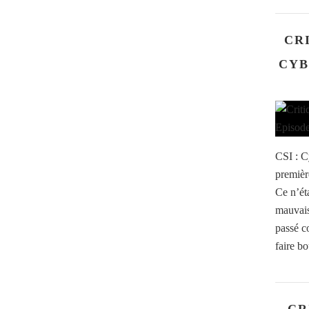
CRI
CYB
CSI : C
premièr
Ce n’ét
mauvais
passé c
faire bo