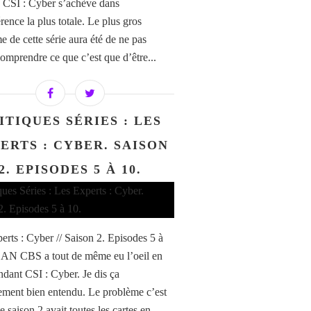
, CSI : Cyber s’achève dans
érence la plus totale. Le plus gros
e de cette série aura été de ne pas
comprendre ce que c’est que d’être...
ITIQUES SÉRIES : LES
ERTS : CYBER. SAISON
2. EPISODES 5 À 10.
erts : Cyber // Saison 2. Episodes 5 à
AN CBS a tout de même eu l’oeil en
ant CSI : Cyber. Je dis ça
ement bien entendu. Le problème c’est
e saison 2 avait toutes les cartes en