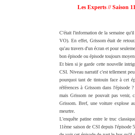
Les Experts // Saison 
C'était l'information de la semaine qu'il
VO). En effet, Grissom était de retour
qu'au travers d'un écran et pour seuleme
bon épisode ou épisode toujours moyen d
Et bien si je garde cette nouvelle intri
CSI. Niveau narratif c'est tellement pe
pourquoi tant de tintouin face à cet é
références à Grissom dans l'épisode ? 
mais Grissom ne pouvait pas venir, 
Grissom. Bref, une voiture explose au
meurtre.
L'enquête patine entre le truc classique
11ème saison de CSI depuis l'épisode 5,
de voir cet épisode de part le bus qu'il a