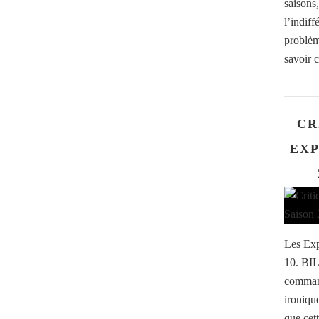
saisons
l’indiff
problèm
savoir 
CR
EXP
Les Exp
10. BIL
command
ironiqu
que cett