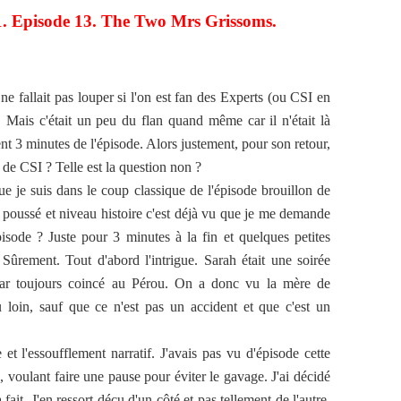
11. Episode 13. The Two Mrs Grissoms.
 ne fallait pas louper si l'on est fan des Experts (ou CSI en
. Mais c'était un peu du flan quand même car il n'était là
nt 3 minutes de l'épisode. Alors justement, pour son retour,
e CSI ? Telle est la question non ?
gue je suis dans le coup classique de l'épisode brouillon de
u poussé et niveau histoire c'est déjà vu que je me demande
pisode ? Juste pour 3 minutes à la fin et quelques petites
Sûrement. Tout d'abord l'intrigue. Sarah était une soirée
car toujours coincé au Pérou. On a donc vu la mère de
 loin, sauf que ce n'est pas un accident et que c'est un
 et l'essoufflement narratif. J'avais pas vu d'épisode cette
 voulant faire une pause pour éviter le gavage. J'ai décidé
 fait. J'en ressort déçu d'un côté et pas tellement de l'autre.