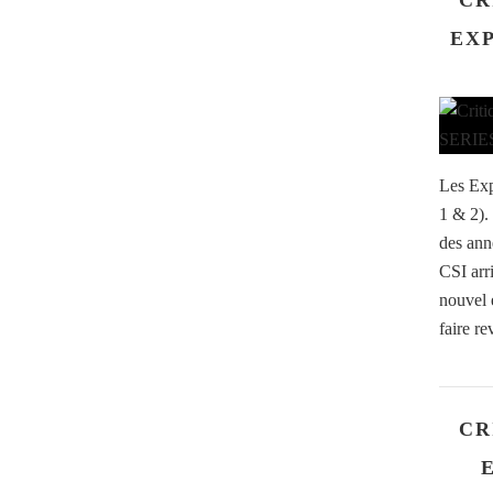
CR
EXP
Les Exp
1 & 2). 
des ann
CSI arri
nouvel é
faire rev
CR