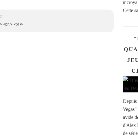
incroyab
Cette sa
02
/> <br /> <br />
"
QUA
JE
C
Depuis 
Vegas" a
avide d
d'Alex 
de séri