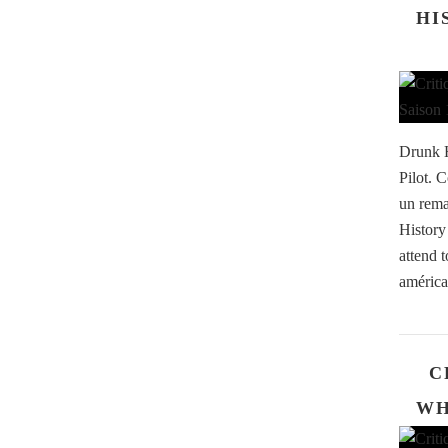
HI
Drunk H
Pilot. 
un rema
History
attend 
américa
C
WH