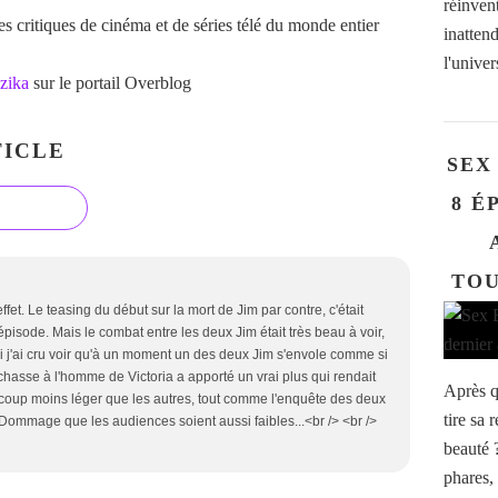
réinven
 critiques de cinéma et de séries télé du monde entier
inatten
l'univer
zika
sur le portail Overblog
ICLE
SEX
8 É
TOU
fet. Le teasing du début sur la mort de Jim par contre, c'était
épisode. Mais le combat entre les deux Jim était très beau à voir,
si j'ai cru voir qu'à un moment un des deux Jim s'envole comme si
 chasse à l'homme de Victoria a apporté un vrai plus qui rendait
Après q
ucoup moins léger que les autres, tout comme l'enquête des deux
tire sa
> Dommage que les audiences soient aussi faibles...<br /> <br />
beauté 
phares,