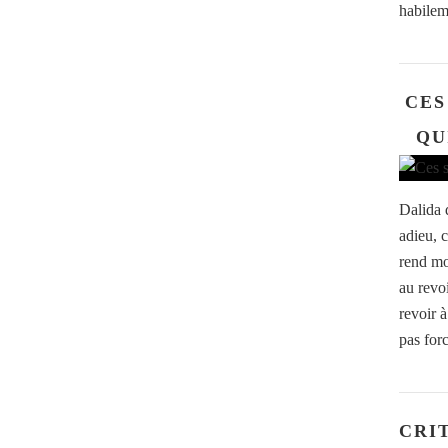
habilem
CES
QU
Dalida d
adieu, 
rend moi
au revo
revoir à
pas for
CRI