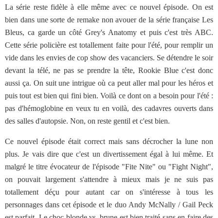
La série reste fidèle à elle même avec ce nouvel épisode. On est
bien dans une sorte de remake non avouer de la série française Les
Bleus, ca garde un côté Grey's Anatomy et puis c'est très ABC.
Cette série policière est totallement faite pour l'été, pour remplir un
vide dans les envies de cop show des vacanciers. Se détendre le soir
devant la télé, ne pas se prendre la tête, Rookie Blue c'est donc
aussi ça. On suit une intrigue où ca peut aller mal pour les héros et
puis tout est bien qui fini bien. Voilà ce dont on a besoin pour l'été :
pas d'hémoglobine en veux tu en voilà, des cadavres ouverts dans
des salles d'autopsie. Non, on reste gentil et c'est bien.
Ce nouvel épisode était correct mais sans décrocher la lune non
plus. Je vais dire que c'est un divertissement égal à lui même. Et
malgré le titre évocateur de l'épisode "Fite Nite" ou "Fight Night",
on pouvait largement s'attendre à mieux mais je ne suis pas
totallement déçu pour autant car on s'intéresse à tous les
personnages dans cet épisode et le duo Andy McNally / Gail Peck
est parfait. Le choc blonde vs. brune est bien traité sans en faire des