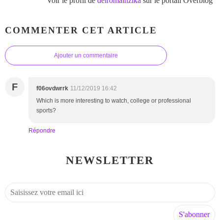
Voir le profil de
delromainzika
sur le portail Overblog
COMMENTER CET ARTICLE
Ajouter un commentaire
F
f06ovdwrrk
11/12/2019 16:42
Which is more interesting to watch, college or professional
sports?
Répondre
NEWSLETTER