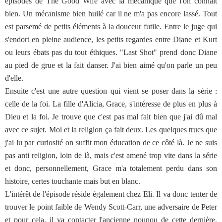
épisodes de The Good Wife avec la mécanique que l'on connaît
bien. Un mécanisme bien huilé car il ne m'a pas encore lassé. Tout
est parsemé de petits éléments à la douceur futile. Entre le juge qui
s'endort en pleine audience, les petits regardes entre Diane et Kurt
ou leurs ébats pas du tout éthiques. "Last Shot" prend donc Diane
au pied de grue et la fait danser. J'ai bien aimé qu'on parle un peu
d'elle.
Ensuite c'est une autre question qui vient se poser dans la série :
celle de la foi. La fille d'Alicia, Grace, s'intéresse de plus en plus à
Dieu et la foi. Je trouve que c'est pas mal fait bien que j'ai dû mal
avec ce sujet. Moi et la religion ça fait deux. Les quelques trucs que
j'ai lu par curiosité on suffit mon éducation de ce côté là. Je ne suis
pas anti religion, loin de là, mais c'est amené trop vite dans la série
et donc, personnellement, Grace m'a totalement perdu dans son
histoire, certes touchante mais but en blanc.
L'intérêt de l'épisode réside également chez Eli. Il va donc tenter de
trouver le point faible de Wendy Scott-Carr, une adversaire de Peter
et pour cela, il va contacter l'ancienne nounou de cette dernière,