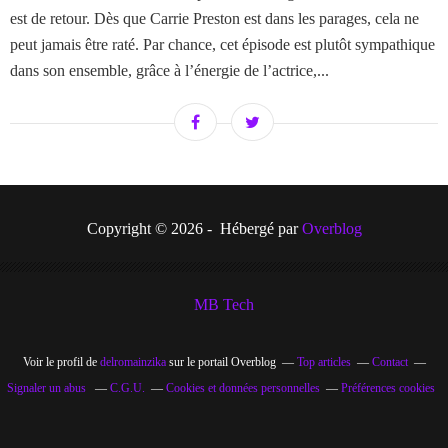
est de retour. Dès que Carrie Preston est dans les parages, cela ne
peut jamais être raté. Par chance, cet épisode est plutôt sympathique
dans son ensemble, grâce à l’énergie de l’actrice,...
Copyright © 2026 - Hébergé par
Overblog
MB Tech
Voir le profil de
delromainzika
sur le portail Overblog
Top articles
Contact
Signaler un abus
C.G.U.
Cookies et données personnelles
Préférences cookies