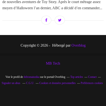
de nouvelles aventures de Toy Story. Après le court métrage assez
moyen d’Halloween l’an dernier, ABC a décidé d’en commander...
Copyright © 2026 - Hébergé par
Overblog
MB Tech
Voir le profil de
delromainzika
sur le portail Overblog
Top articles
Contact
Signaler un abus
C.G.U.
Cookies et données personnelles
Préférences cookies