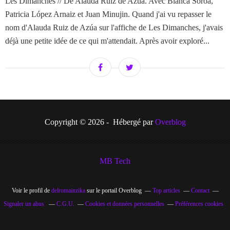
Les Dimanches // De Alauda Ruiz de Azúa. Avec Blanca Soroa,
Patricia López Arnaiz et Juan Minujin. Quand j'ai vu repasser le
nom d'Alauda Ruiz de Azúa sur l'affiche de Les Dimanches, j'avais
déjà une petite idée de ce qui m'attendait. Après avoir exploré...
Copyright © 2026 - Hébergé par
Overblog
MB Tech
Voir le profil de
delromainzika
sur le portail Overblog
Top articles
Contact
Signaler un abus
C.G.U.
Cookies et données personnelles
Préférences cookies