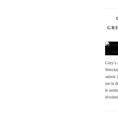
GRE
Grey’s 
Wreckin
saison 
sur la 
le sent
révolut