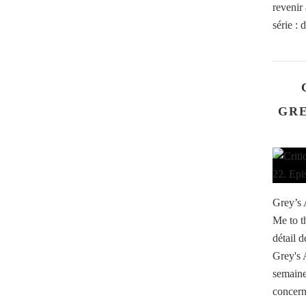
revenir 
série : d
GRE
Grey’s 
Me to t
détail d
Grey's 
semaine
concern