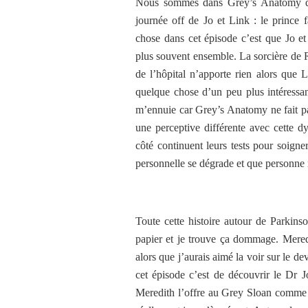
Nous sommes dans Grey’s Anatomy don
journée off de Jo et Link : le prince 
chose dans cet épisode c’est que Jo et
plus souvent ensemble. La sorcière de R
de l’hôpital n’apporte rien alors que 
quelque chose d’un peu plus intéressant
m’ennuie car Grey’s Anatomy ne fait pas
une perceptive différente avec cette d
côté continuent leurs tests pour soign
personnelle se dégrade et que personne 
Toute cette histoire autour de Parkinson
papier et je trouve ça dommage. Mered
alors que j’aurais aimé la voir sur le d
cet épisode c’est de découvrir le Dr J
Meredith l’offre au Grey Sloan comme u