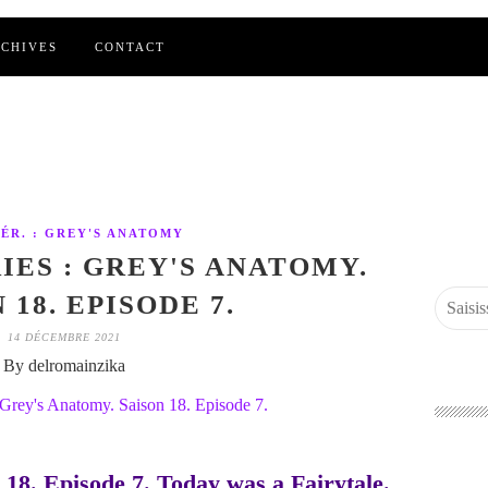
CHIVES
CONTACT
SÉR. : GREY'S ANATOMY
IES : GREY'S ANATOMY.
 18. EPISODE 7.
14 DÉCEMBRE 2021
By delromainzika
 18. Episode 7. Today was a Fairytale.