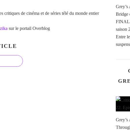
Grey’s 
 critiques de cinéma et de séries télé du monde entier
Bridge
FINALE 
zika
sur le portail Overblog
saison 
Entre l
suspense
ICLE
GRE
Grey’s 
Through