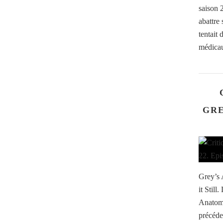
saison 
abattre
tentait
médicau
GRE
Grey’s 
it Still
Anatomy
précéde