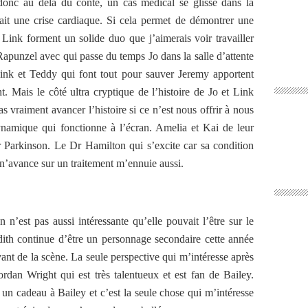
c au delà du conte, un cas médical se glisse dans la
fait une crise cardiaque. Si cela permet de démontrer une
 Link forment un solide duo que j’aimerais voir travailler
apunzel avec qui passe du temps Jo dans la salle d’attente
Link et Teddy qui font tout pour sauver Jeremy apportent
. Mais le côté ultra cryptique de l’histoire de Jo et Link
 vraiment avancer l’histoire si ce n’est nous offrir à nous
ynamique qui fonctionne à l’écran. Amelia et Kai de leur
er Parkinson. Le Dr Hamilton qui s’excite car sa condition
n’avance sur un traitement m’ennuie aussi.
 n’est pas aussi intéressante qu’elle pouvait l’être sur le
ith continue d’être un personnage secondaire cette année
evant de la scène. La seule perspective qui m’intéresse après
ordan Wright qui est très talentueux et est fan de Bailey.
n cadeau à Bailey et c’est la seule chose qui m’intéresse