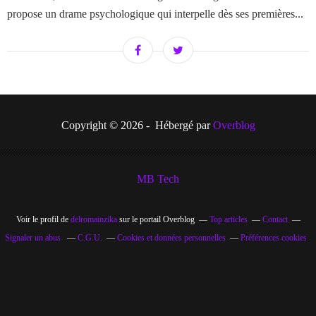
propose un drame psychologique qui interpelle dès ses premières...
Copyright © 2026 - Hébergé par
Overblog
MB Tech
Voir le profil de
delromainzika
sur le portail Overblog
Top articles
Contact
Signaler un abus
C.G.U.
Cookies et données personnelles
Préférences cookies