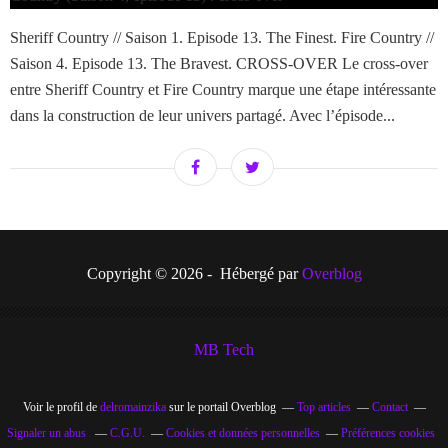
Sheriff Country // Saison 1. Episode 13. The Finest. Fire Country //
Saison 4. Episode 13. The Bravest. CROSS-OVER Le cross-over
entre Sheriff Country et Fire Country marque une étape intéressante
dans la construction de leur univers partagé. Avec l’épisode...
Copyright © 2026 - Hébergé par
Overblog
MB Tech
Voir le profil de
delromainzika
sur le portail Overblog
Top articles
Contact
Signaler un abus
C.G.U.
Cookies et données personnelles
Préférences cookies