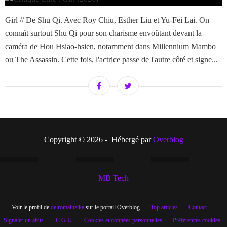
Girl // De Shu Qi. Avec Roy Chiu, Esther Liu et Yu-Fei Lai. On
connaît surtout Shu Qi pour son charisme envoûtant devant la
caméra de Hou Hsiao-hsien, notamment dans Millennium Mambo
ou The Assassin. Cette fois, l'actrice passe de l'autre côté et signe...
Copyright © 2026 - Hébergé par
Overblog
MB Tech
Voir le profil de
delromainzika
sur le portail Overblog
Top articles
Contact
Signaler un abus
C.G.U.
Cookies et données personnelles
Préférences cookies