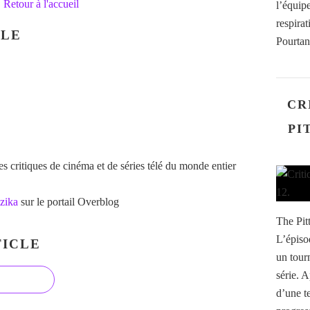
Retour à l'accueil
l’équipe
respira
CLE
Pourtant
CR
PI
 critiques de cinéma et de séries télé du monde entier
zika
sur le portail Overblog
The Pit
L’épiso
ICLE
un tour
série. A
d’une t