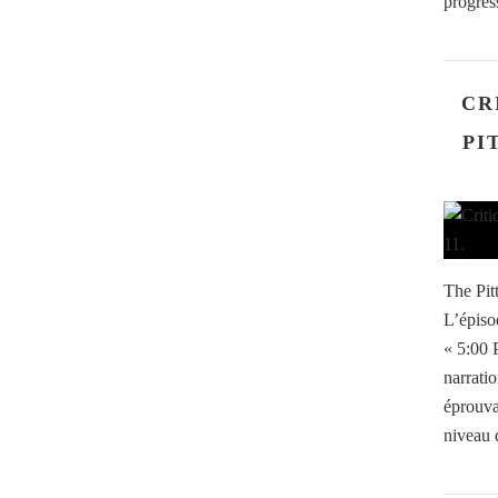
progress
CR
PI
The Pit
L’épisod
« 5:00 
narrati
éprouva
niveau 