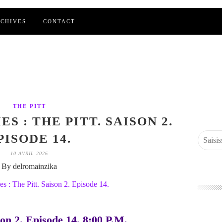
CHIVES
CONTACT
THE PITT
S : THE PITT. SAISON 2.
PISODE 14.
10 AVRIL 2026
By delromainzika
son 2. Episode 14. 8:00 P.M.