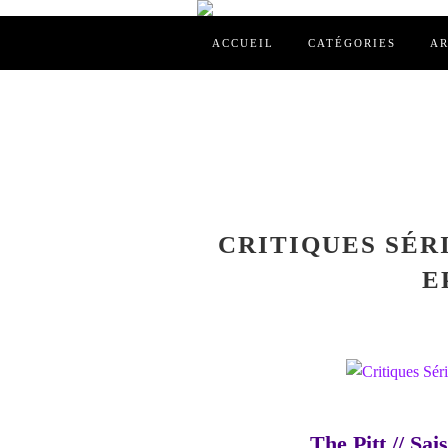
ACCUEIL
CATÉGORIES
AR
CRITIQUES SÉRIE
E
The Pitt // Sai