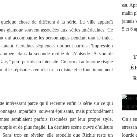
est. Ap
malin pl
jamais 
uelque chose de différent à la série. La ville apparaît
5 et 6 a
tions glamour souvent associées aux séries américaines. Ce
ent qui accompagne les personnages pendant tout le trajet.
r autant. Certaines séquences donnent parfois l’impression
otamment dans la seconde moitié de l’épisode. À vouloir
T
Gary” perd parfois en intensité. Ce format autonome risque
É
èrent les épisodes centrés sur la cuisine et le fonctionnement
te intéressant parce qu’il recentre enfin la série sur ce qui
ersonnages imparfaits, souvent épuisants, mais profondément
ntes semblaient parfois fascinées par leur propre style,
On a eu
mple et de plus fragile. La dernière scène ouvre d’ailleurs
stressan
 Sans trop en révéler, elle rappelle que Richie reste un
lourde 