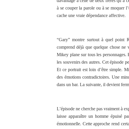
davantage à celle de deux frères qu’à ce
à se couper la parole ou à se moquer l’u
cache une vraie dépendance affective.
“Gary” montre surtout à quel point R
comprend déjà que quelque chose ne va
Mikey plane sur tous les personnages. Po
les souvenirs des autres. Cet épisode pe
Et ce portrait est loin d’être simple.
des émotions contradictoires. Une minu
dans un bar. La suivante, il devient fe
L’épisode ne cherche pas vraiment à exp
laisse apparaître un homme épuisé par
émotionnelle. Cette approche rend certa