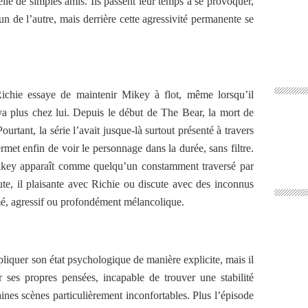
lle de simples amis. Ils passent leur temps à se provoquer,
n de l’autre, mais derrière cette agressivité permanente se
ichie essaye de maintenir Mikey à flot, même lorsqu’il
 plus chez lui. Depuis le début de The Bear, la mort de
urtant, la série l’avait jusque-là surtout présenté à travers
rmet enfin de voir le personnage dans la durée, sans filtre.
 Mikey apparaît comme quelqu’un constamment traversé par
te, il plaisante avec Richie ou discute avec des inconnus
rmé, agressif ou profondément mélancolique.
liquer son état psychologique de manière explicite, mais il
 ses propres pensées, incapable de trouver une stabilité
ines scènes particulièrement inconfortables. Plus l’épisode