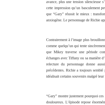
avance, plus une tension silencieuse s’
cette impression qu’un basculement peu
que “Gary” réussit le mieux : transfo
anxiogène. Le personnage de Richie appo
Contrairement à l’image plus brouillonne
comme quelqu’un qui tente sincèrement 
que Mikey traverse une période comp
échanges avec Tiffany ou sa manière d’é
relecture du personnage donne auss
précédentes. Richie a toujours semblé 
idéalisait certains souvenirs malgré leu
“Gary” montre justement pourquoi ces s
douloureux. L’épisode repose énormém