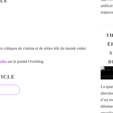
CLE
artifici
relance
TH
É
 critiques de cinéma et de séries télé du monde entier
S
zika
sur le portail Overblog
D
ICLE
La quat
directi
d’un re
détrime
envolées