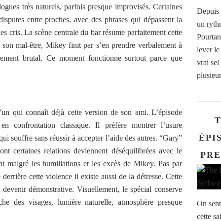
ogues très naturels, parfois presque improvisés. Certaines
Depuis 
disputes entre proches, avec des phrases qui dépassent la
un ryth
es cris. La scène centrale du bar résume parfaitement cette
Pourtan
e son mal-être, Mikey finit par s’en prendre verbalement à
lever le
rement brutal. Ce moment fonctionne surtout parce que
vrai sel
plusieur
’un qui connaît déjà cette version de son ami. L’épisode
T
en confrontation classique. Il préfère montrer l’usure
ÉPI
i souffre sans réussir à accepter l’aide des autres. “Gary”
nt certaines relations deviennent déséquilibrées avec le
PRE
nt malgré les humiliations et les excès de Mikey. Pas par
errière cette violence il existe aussi de la détresse. Cette
s devenir démonstrative. Visuellement, le spécial conserve
e des visages, lumière naturelle, atmosphère presque
On sent
cette sa