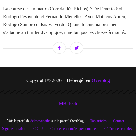
La course des animaux (Corrida dòs Bichos) // De Ernesto Solis,
Rodrigo Pesavento et Fernando Meirelles. Avec Matheus Abreu,
Rodrigo Santoro et Ísis Valverde. Quand le cinéma brésilien
s’attaque au thriller dystopique, il ne fait pas les choses à moitié....
Copyright © 2026 - Hébergé par
Overblog
MB Tech
Voir le profil de
delromainzika
sur le portail Overblog
Top articles
Contact
Signaler un abus
C.G.U.
Cookies et données personnelles
Préférences cookies