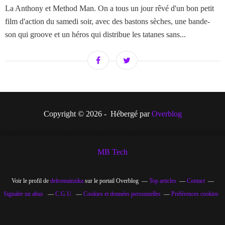
La Anthony et Method Man. On a tous un jour rêvé d'un bon petit
film d'action du samedi soir, avec des bastons sèches, une bande-
son qui groove et un héros qui distribue les tatanes sans...
Copyright © 2026 - Hébergé par
Overblog
MB Tech
Voir le profil de
delromainzika
sur le portail Overblog
Top articles
Contact
Signaler un abus
C.G.U.
Cookies et données personnelles
Préférences cookies