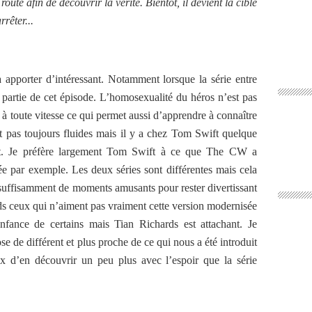
oute afin de découvrir la vérité. Bientôt, il devient la cible
rrêter...
à apporter d’intéressant. Notamment lorsque la série entre
 partie de cet épisode. L’homosexualité du héros n’est pas
 à toute vitesse ce qui permet aussi d’apprendre à connaître
t pas toujours fluides mais il y a chez Tom Swift quelque
ant. Je préfère largement Tom Swift à ce que The CW a
e par exemple. Les deux séries sont différentes mais cela
si suffisamment de moments amusants pour rester divertissant
nds ceux qui n’aiment pas vraiment cette version modernisée
fance de certains mais Tian Richards est attachant. Je
 de différent et plus proche de ce qui nous a été introduit
 d’en découvrir un peu plus avec l’espoir que la série