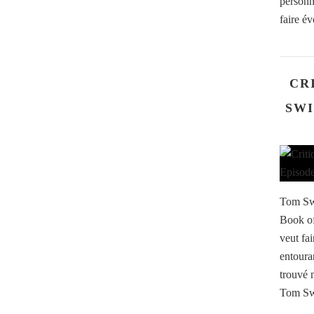
personn
faire év
CR
SWI
Tom Swi
Book of
veut fa
entoura
trouvé 
Tom Swif