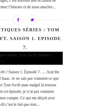
ages, c’est souvent une occasion de
oluer l’histoire et de nous attacher...
ITIQUES SÉRIES : TOM
FT. SAISON 1. EPISODE
7.
ft // Saison 1. Épisode 7. … And the
 Isaac. Je ne sais pas vraiment ce que
ire Tom Swift mais malgré la tension
nt cet épisode, je n’ai pas vraiment
mon compte. Ce qui me déçoit avec
t c’est le fait que tout...