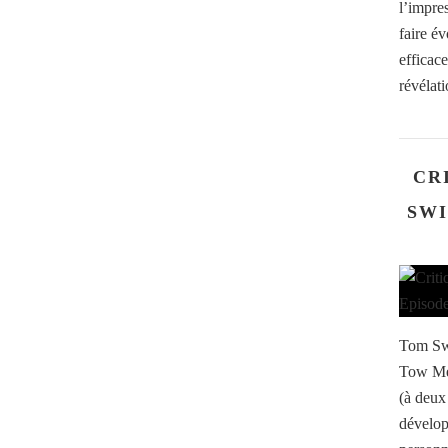
l’impre
faire év
efficace
révélati
CR
SWI
Tom Swi
Tow Men
(à deux 
dévelop