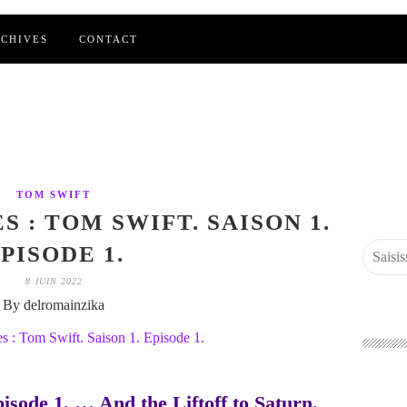
CHIVES
CONTACT
TOM SWIFT
S : TOM SWIFT. SAISON 1.
PISODE 1.
8 JUIN 2022
By delromainzika
pisode 1. … And the Liftoff to Saturn.