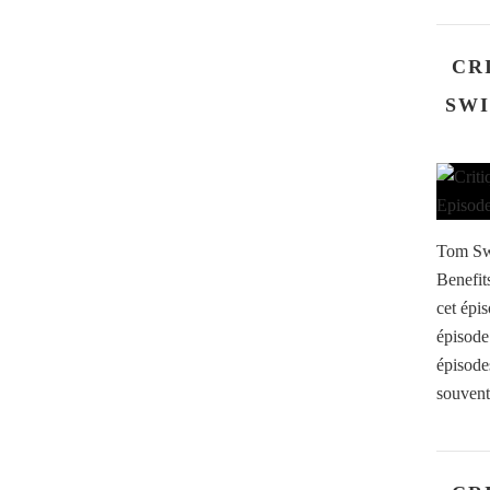
CR
SWI
Tom Swi
Benefit
cet épis
épisode
épisode
souvent