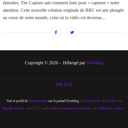
épisodes, The Capture sait comment faire pour « capturer » notre
attention. Cette nouvelle création originale de BBC est une plongée
au coeur de notre monde, celui où la vidéo est devenue...
Copyright © 2026 - Hébergé par
Overblog
MB Tech
Voir le profil de
delromainzika
sur le portail Overblog
Top articles
Contact
Signaler un abus
C.G.U.
Cookies et données personnelles
Préférences cookies