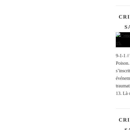
CRI
S
9-1-1 /
Poison.
s’inscri
événeme
traumat
13. Là 
CRI