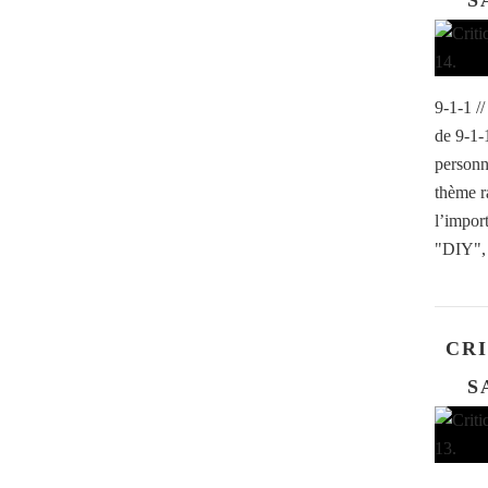
S
9-1-1 /
de 9-1-
personn
thème r
l’impor
"DIY", 
CRI
S