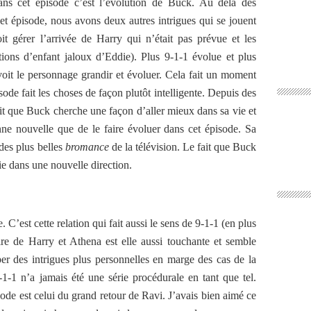
dans cet épisode c’est l’évolution de Buck. Au delà des
cet épisode, nous avons deux autres intrigues qui se jouent
t gérer l’arrivée de Harry qui n’était pas prévue et les
ons d’enfant jaloux d’Eddie). Plus 9-1-1 évolue et plus
voit le personnage grandir et évoluer. Cela fait un moment
sode fait les choses de façon plutôt intelligente. Depuis des
fait que Buck cherche une façon d’aller mieux dans sa vie et
e nouvelle que de le faire évoluer dans cet épisode. Sa
 des plus belles
bromance
de la télévision. Le fait que Buck
ie dans une nouvelle direction.
 C’est cette relation qui fait aussi le sens de 9-1-1 (en plus
re de Harry et Athena est elle aussi touchante et semble
r des intrigues plus personnelles en marge des cas de la
-1 n’a jamais été une série procédurale en tant que tel.
ode est celui du grand retour de Ravi. J’avais bien aimé ce