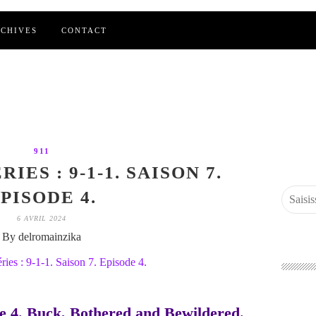
CHIVES
CONTACT
911
IES : 9-1-1. SAISON 7.
PISODE 4.
6 AVRIL 2024
By delromainzika
ode 4. Buck, Bothered and Bewildered.