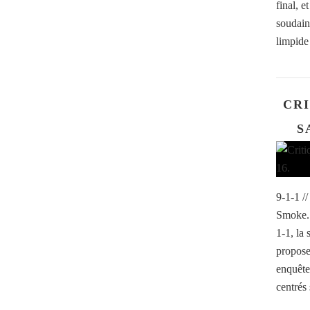
final, e
soudain
limpide :
CRI
S
9-1-1 /
Smoke. 
1-1, la
propose
enquête
centrés 